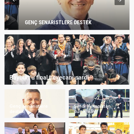
GENÇ SENARISTLERE DESTEK
Bayburt’u final heyecanı sardı
Genç senaristlere
Şimdi Yunanistan
destek
düşünsün!