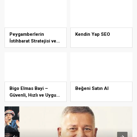
Peygamberlerin
Kendin Yap SEO
İstihbarat Stratejisi ve
Keşif Sanatı
Bigo Elmas Bayi –
Beğeni Satın Al
Güvenli, Hızlı ve Uygun
Fiyatlı Elmas Satın
Almanın Yeni Adresi