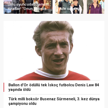
Ünlü oyuncudan samimi
itiraflar! “Onun yerinde
Aile saadeti
olsaydım diye çok
düşündüm”
Ballon d’Or ödüllü tek İskoç futbolcu Denis Law 84
yaşında öldü
Türk milli boksör Busenaz Sürmeneli, 3. kez dünya
şampiyonu oldu