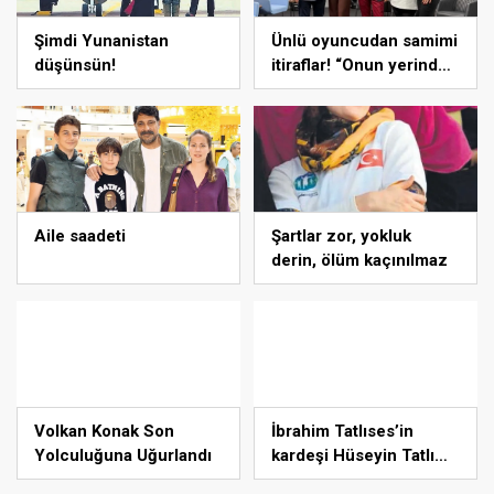
Şimdi Yunanistan
Ünlü oyuncudan samimi
düşünsün!
itiraflar! “Onun yerinde
olsaydım diye çok
düşündüm”
Aile saadeti
Şartlar zor, yokluk
derin, ölüm kaçınılmaz
Volkan Konak Son
İbrahim Tatlıses’in
Yolculuğuna Uğurlandı
kardeşi Hüseyin Tatlı
isyan etti