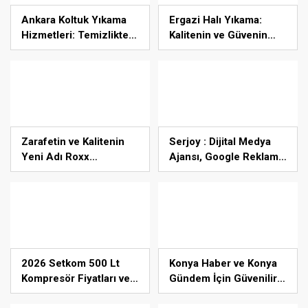
Ankara Koltuk Yıkama
Ergazi Halı Yıkama:
Hizmetleri: Temizlikte
Kalitenin ve Güvenin
Güvenin Adresi
Merkezi
Zarafetin ve Kalitenin
Serjoy : Dijital Medya
Yeni Adı Roxx
Ajansı, Google Reklam
Signature
Ajansı, SEO Ajansı ve
Web Tasarım Ajansı
2026 Setkom 500 Lt
Konya Haber ve Konya
Kompresör Fiyatları ve
Gündem İçin Güvenilir
Teknik Özellikleri
Adresiniz