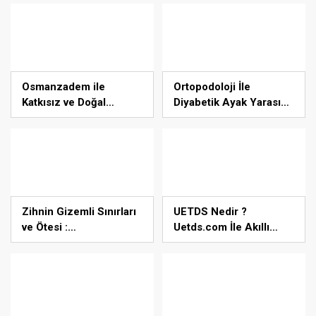
Duruşmasına Çevrildi
Burada
Osmanzadem ile
Ortopodoloji İle
Katkısız ve Doğal
Diyabetik Ayak Yarası
Beslenme Dönemi
Tedavisi
Zihnin Gizemli Sınırları
UETDS Nedir ?
ve Ötesi :
Uetds.com İle Akıllı
Nasılnedir.com
Dijital Taşımacılık
Yazılımı