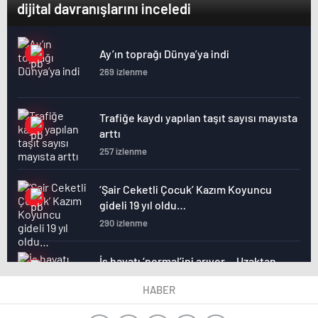
dijital davranışlarını inceledi
Ay’ın toprağı Dünya’ya indi
269 izlenme
Trafiğe kaydı yapılan taşıt sayısı mayısta
arttı
257 izlenme
‘Şair Ceketli Çocuk’ Kazım Koyuncu
gideli 19 yıl oldu…
290 izlenme
İş hayatı ‘normal’ini arıyor… Uzaktan
çalışma bir heves miydi?
HABER
264 izlenme