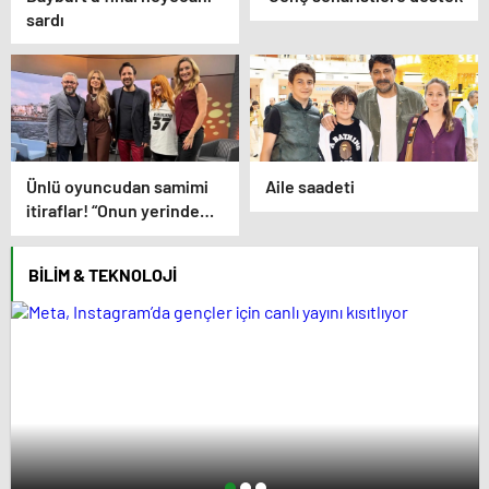
sardı
Ünlü oyuncudan samimi
Aile saadeti
itiraflar! “Onun yerinde
olsaydım diye çok
düşündüm”
BILIM & TEKNOLOJI