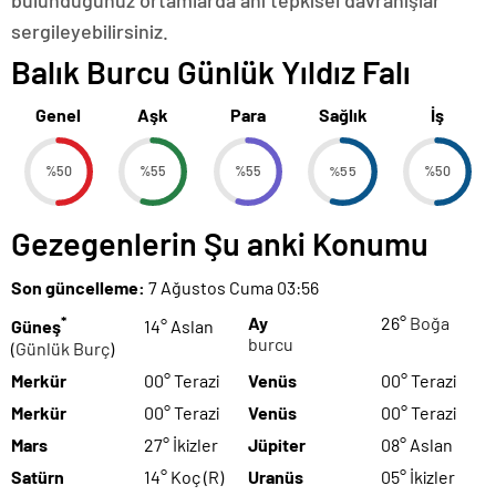
bulunduğunuz ortamlarda ani tepkisel davranışlar
sergileyebilirsiniz.
Balık Burcu Günlük Yıldız Falı
Genel
Aşk
Para
Sağlık
İş
%50
%55
%55
%55
%50
Gezegenlerin Şu anki Konumu
Son güncelleme:
7 Ağustos Cuma 03:56
*
Ay
26°
Boğa
Güneş
14° Aslan
burcu
(
Günlük Burç
)
Merkür
00° Terazi
Venüs
00° Terazi
Merkür
00° Terazi
Venüs
00° Terazi
Mars
27° İkizler
Jüpiter
08° Aslan
Satürn
14° Koç (R)
Uranüs
05° İkizler