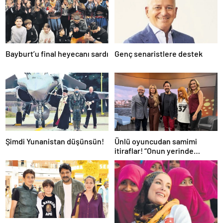
Bayburt’u final heyecanı sardı
Genç senaristlere destek
Şimdi Yunanistan düşünsün!
Ünlü oyuncudan samimi
itiraflar! “Onun yerinde
olsaydım diye çok düşündüm”