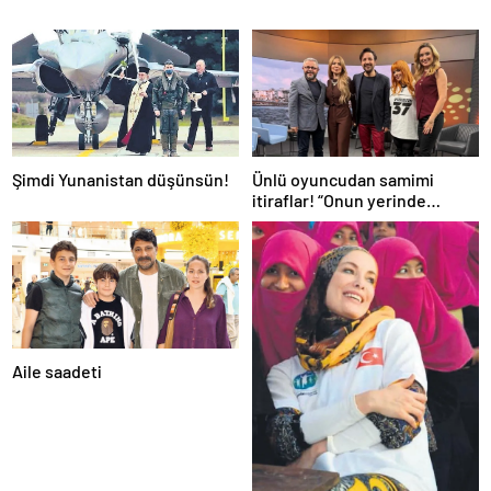
Şimdi Yunanistan düşünsün!
Ünlü oyuncudan samimi
itiraflar! “Onun yerinde
olsaydım diye çok düşündüm”
Aile saadeti