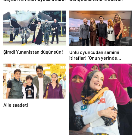
Şimdi Yunanistan düşünsün!
Ünlü oyuncudan samimi
itiraflar! “Onun yerinde
olsaydım diye çok düşündüm”
Aile saadeti