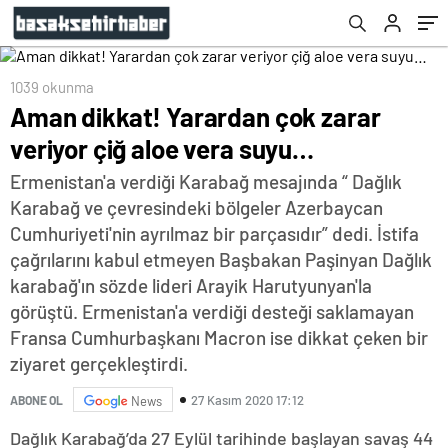
1039 okunma
Aman dikkat! Yarardan çok zarar
veriyor çiğ aloe vera suyu…
Ermenistan'a verdiği Karabağ mesajında “ Dağlık
Karabağ ve çevresindeki bölgeler Azerbaycan
Cumhuriyeti'nin ayrılmaz bir parçasıdır” dedi. İstifa
çağrılarını kabul etmeyen Başbakan Paşinyan Dağlık
karabağ'ın sözde lideri Arayik Harutyunyan'la
görüştü. Ermenistan'a verdiği desteği saklamayan
Fransa Cumhurbaşkanı Macron ise dikkat çeken bir
ziyaret gerçekleştirdi.
27 Kasım 2020 17:12
ABONE OL
News
Dağlık Karabağ’da 27 Eylül tarihinde başlayan savaş 44