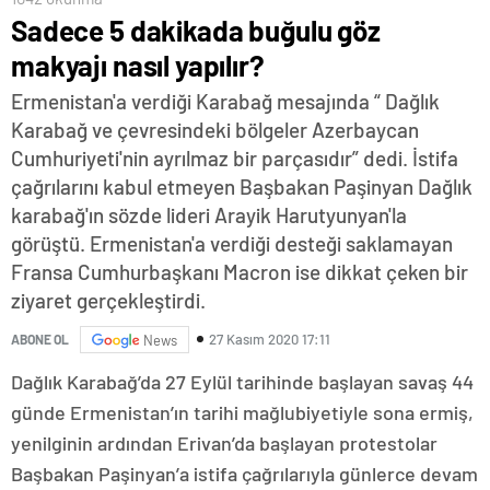
Sadece 5 dakikada buğulu göz
makyajı nasıl yapılır?
Ermenistan'a verdiği Karabağ mesajında “ Dağlık
Karabağ ve çevresindeki bölgeler Azerbaycan
Cumhuriyeti'nin ayrılmaz bir parçasıdır” dedi. İstifa
çağrılarını kabul etmeyen Başbakan Paşinyan Dağlık
karabağ'ın sözde lideri Arayik Harutyunyan'la
görüştü. Ermenistan'a verdiği desteği saklamayan
Fransa Cumhurbaşkanı Macron ise dikkat çeken bir
ziyaret gerçekleştirdi.
27 Kasım 2020 17:11
ABONE OL
News
Dağlık Karabağ’da 27 Eylül tarihinde başlayan savaş 44
günde Ermenistan’ın tarihi mağlubiyetiyle sona ermiş,
yenilginin ardından Erivan’da başlayan protestolar
Başbakan Paşinyan’a istifa çağrılarıyla günlerce devam