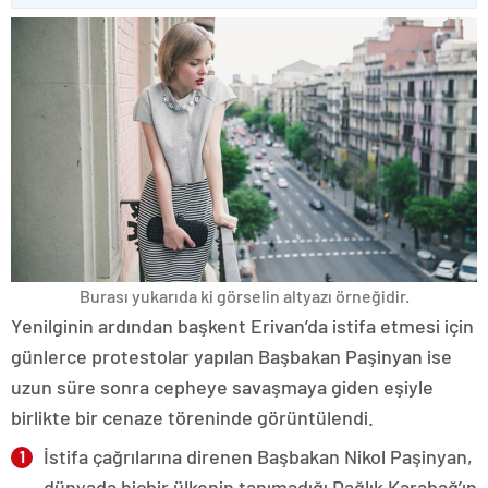
Burası yukarıda ki görselin altyazı örneğidir.
Yenilginin ardından başkent Erivan’da istifa etmesi için
günlerce protestolar yapılan Başbakan Paşinyan ise
uzun süre sonra cepheye savaşmaya giden eşiyle
birlikte bir cenaze töreninde görüntülendi.
İstifa çağrılarına direnen Başbakan Nikol Paşinyan,
dünyada hiçbir ülkenin tanımadığı Dağlık Karabağ’ın