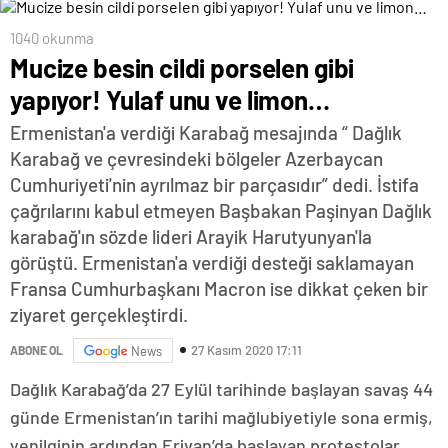
1040 okunma
Mucize besin cildi porselen gibi
yapıyor! Yulaf unu ve limon…
Ermenistan'a verdiği Karabağ mesajında “ Dağlık
Karabağ ve çevresindeki bölgeler Azerbaycan
Cumhuriyeti'nin ayrılmaz bir parçasıdır” dedi. İstifa
çağrılarını kabul etmeyen Başbakan Paşinyan Dağlık
karabağ'ın sözde lideri Arayik Harutyunyan'la
görüştü. Ermenistan'a verdiği desteği saklamayan
Fransa Cumhurbaşkanı Macron ise dikkat çeken bir
ziyaret gerçekleştirdi.
27 Kasım 2020 17:11
ABONE OL
News
Dağlık Karabağ’da 27 Eylül tarihinde başlayan savaş 44
günde Ermenistan’ın tarihi mağlubiyetiyle sona ermiş,
yenilginin ardından Erivan’da başlayan protestolar