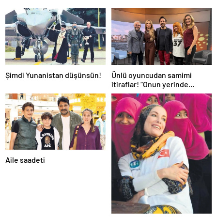
Şimdi Yunanistan düşünsün!
Ünlü oyuncudan samimi
itiraflar! “Onun yerinde
olsaydım diye çok düşündüm”
Aile saadeti