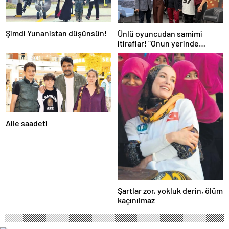
Şimdi Yunanistan düşünsün!
Ünlü oyuncudan samimi
itiraflar! “Onun yerinde
olsaydım diye çok düşündüm”
Aile saadeti
Şartlar zor, yokluk derin, ölüm
kaçınılmaz