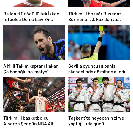
Ballon d’Or ödüllü tek İskoç
Türk milli boksör Busenaz
futbolcu Denis Law 84
Sürmeneli, 3. kez dünya
yaşında öldü
şampiyonu oldu
A Milli Takım kaptanı Hakan
Sevilla oyuncusu bahis
Çalhanoğlu’na ‘mafya’
skandalında gözaltına alındı:
soruşturmasında ceza
Son dakikalarda sarı kart
görmüş
Türk milli basketbolcu
Taşkent’te heyecanın zirve
Alperen Şengün NBA All-
yaptığı judo günü
Star’a seçildi