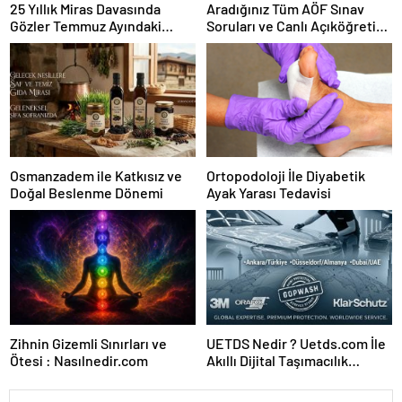
25 Yıllık Miras Davasında
Aradığınız Tüm AÖF Sınav
Gözler Temmuz Ayındaki
Soruları ve Canlı Açıköğretim
Karar Duruşmasına Çevrildi
Forumu Burada
Osmanzadem ile Katkısız ve
Ortopodoloji İle Diyabetik
Doğal Beslenme Dönemi
Ayak Yarası Tedavisi
Zihnin Gizemli Sınırları ve
UETDS Nedir ? Uetds.com İle
Ötesi : Nasılnedir.com
Akıllı Dijital Taşımacılık
Yazılımı