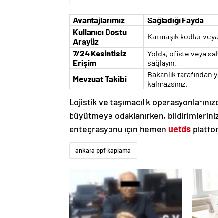
Avantajlarımız
Sağladığı Fayda
Kullanıcı Dostu
Karmaşık kodlar veya 
Arayüz
7/24 Kesintisiz
Yolda, ofiste veya sah
Erişim
sağlayın.
Bakanlık tarafından 
Mevzuat Takibi
kalmazsınız.
Lojistik ve taşımacılık operasyonlarınızd
büyütmeye odaklanırken, bildirimleriniz
entegrasyonu için hemen
uetds
platfo
ankara ppf kaplama