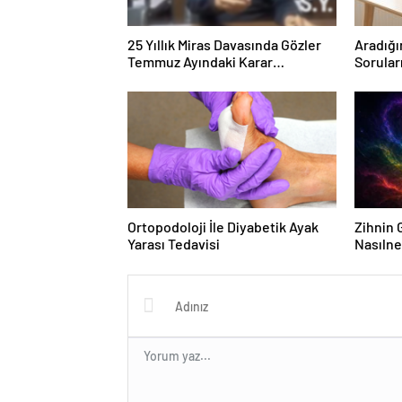
25 Yıllık Miras Davasında Gözler
Aradığı
Temmuz Ayındaki Karar
Sorular
Duruşmasına Çevrildi
Forumu
Ortopodoloji İle Diyabetik Ayak
Zihnin G
Yarası Tedavisi
Nasılne