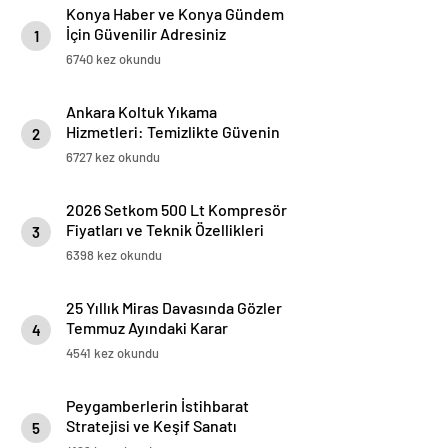
Konya Haber ve Konya Gündem
İçin Güvenilir Adresiniz
1
6740 kez okundu
Ankara Koltuk Yıkama
Hizmetleri: Temizlikte Güvenin
2
Adresi
6727 kez okundu
2026 Setkom 500 Lt Kompresör
Fiyatları ve Teknik Özellikleri
3
6398 kez okundu
25 Yıllık Miras Davasında Gözler
Temmuz Ayındaki Karar
4
Duruşmasına Çevrildi
4541 kez okundu
Peygamberlerin İstihbarat
Stratejisi ve Keşif Sanatı
5