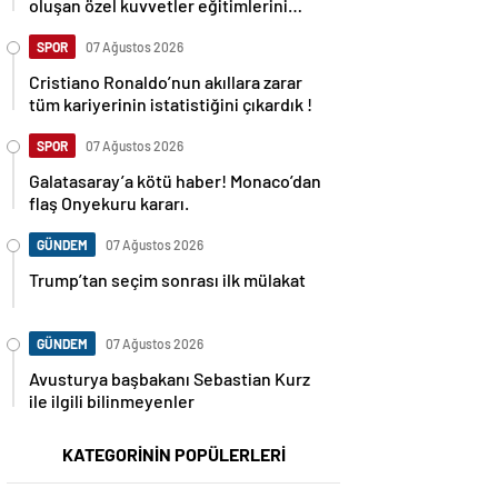
oluşan özel kuvvetler eğitimlerini
başlattı.
SPOR
07 Ağustos 2026
Cristiano Ronaldo’nun akıllara zarar
tüm kariyerinin istatistiğini çıkardık !
SPOR
07 Ağustos 2026
Galatasaray’a kötü haber! Monaco’dan
flaş Onyekuru kararı.
GÜNDEM
07 Ağustos 2026
Trump’tan seçim sonrası ilk mülakat
GÜNDEM
07 Ağustos 2026
Avusturya başbakanı Sebastian Kurz
ile ilgili bilinmeyenler
KATEGORİNİN POPÜLERLERİ