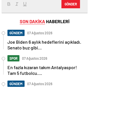
GÖNDER
SON DAKİKA
HABERLERİ
GÜNDEM
07 Ağustos 2026
Joe Biden 6 aylık hedeflerini açıkladı.
Senato buz gibi…
SPOR
07 Ağustos 2026
En fazla kızaran takım Antalyaspor!
Tam 5 futbolcu….
GÜNDEM
07 Ağustos 2026
Norweç silahlı kuvvetleri kadınlardan
oluşan özel kuvvetler eğitimlerini
başlattı.
SPOR
07 Ağustos 2026
Cristiano Ronaldo’nun akıllara zarar
tüm kariyerinin istatistiğini çıkardık !