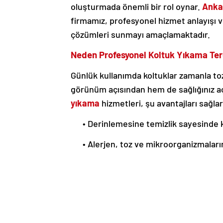
oluşturmada önemli bir rol oynar.
Anka
firmamız, profesyonel hizmet anlayışı ve
çözümleri sunmayı amaçlamaktadır.
Neden Profesyonel Koltuk Yıkama Ter
Günlük kullanımda koltuklar zamanla toz
görünüm açısından hem de sağlığınız aç
yıkama
hizmetleri, şu avantajları sağlar
• Derinlemesine temizlik sayesinde ko
• Alerjen, toz ve mikroorganizmalar
hastalıklarının önüne geçilir.
• Kumaş ve deri türüne uygun temizl
temizlenir.
• Çabuk kuruma ve dayanıklılık sağla