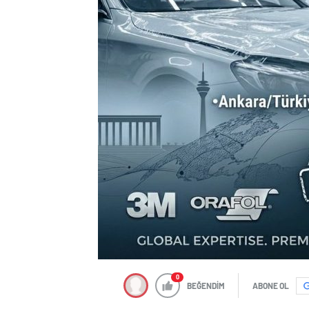
0
BEĞENDİM
ABONE OL