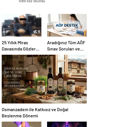
4189 kez okundu
25 Yıllık Miras
Aradığınız Tüm AÖF
Davasında Gözler
Sınav Soruları ve
Temmuz Ayındaki
Canlı Açıköğretim
Karar Duruşmasına
Forumu Burada
Çevrildi
Osmanzadem ile Katkısız ve Doğal
Beslenme Dönemi