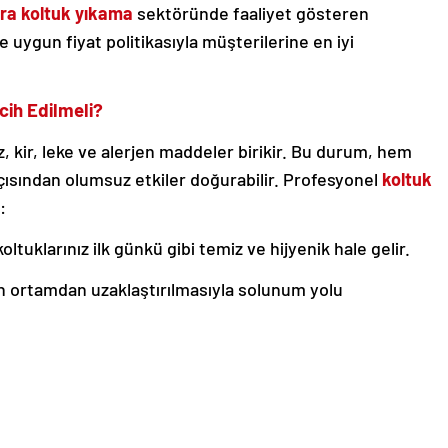
ra koltuk yıkama
sektöründe faaliyet gösteren
 uygun fiyat politikasıyla müşterilerine en iyi
cih Edilmeli?
, kir, leke ve alerjen maddeler birikir. Bu durum, hem
ısından olumsuz etkiler doğurabilir. Profesyonel
koltuk
:
ltuklarınız ilk günkü gibi temiz ve hijyenik hale gelir.
ın ortamdan uzaklaştırılmasıyla solunum yolu
ik yöntemleri kullanılarak koltuklar zarar görmeden
narak uzun süre yeni gibi kalması sağlanır.