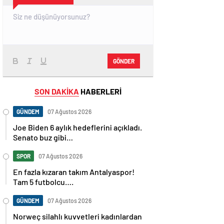
GÖNDER
SON DAKİKA
HABERLERİ
GÜNDEM
07 Ağustos 2026
Joe Biden 6 aylık hedeflerini açıkladı.
Senato buz gibi…
SPOR
07 Ağustos 2026
En fazla kızaran takım Antalyaspor!
Tam 5 futbolcu….
GÜNDEM
07 Ağustos 2026
Norweç silahlı kuvvetleri kadınlardan