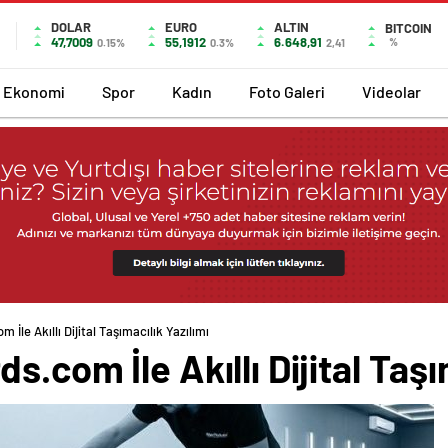
DOLAR
EURO
ALTIN
BITCOIN
47,7009
55,1912
6.648,91
%
0.15%
0.3%
2,41
Ekonomi
Spor
Kadın
Foto Galeri
Videolar
İle Akıllı Dijital Taşımacılık Yazılımı
.com İle Akıllı Dijital Taşı