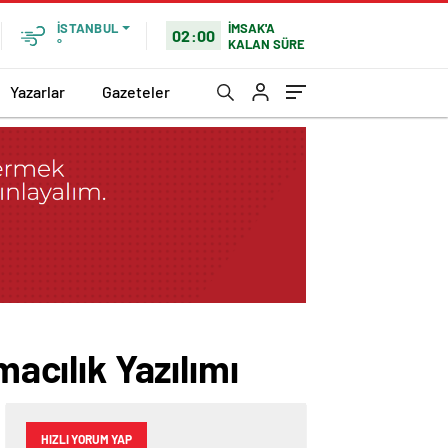
İMSAK'A
İSTANBUL
02:00
KALAN SÜRE
°
Yazarlar
Gazeteler
macılık Yazılımı
HIZLI YORUM YAP