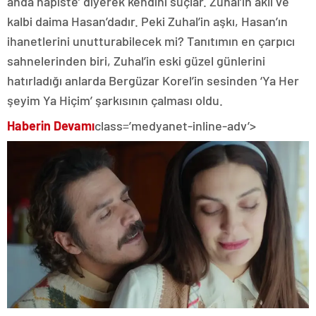
anda hapiste’ diyerek kendini suçlar. Zuhal’in aklı ve
kalbi daima Hasan’dadır. Peki Zuhal’in aşkı, Hasan’ın
ihanetlerini unutturabilecek mi? Tanıtımın en çarpıcı
sahnelerinden biri, Zuhal’in eski güzel günlerini
hatırladığı anlarda Bergüzar Korel’in sesinden ‘Ya Her
şeyim Ya Hiçim’ şarkısının çalması oldu.
Haberin Devamı
class=’medyanet-inline-adv’>