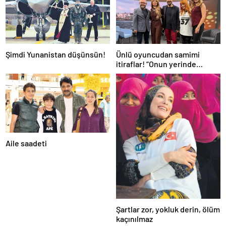
Şimdi Yunanistan düşünsün!
Ünlü oyuncudan samimi
itiraflar! “Onun yerinde
olsaydım diye çok düşündüm”
Aile saadeti
Şartlar zor, yokluk derin, ölüm
kaçınılmaz