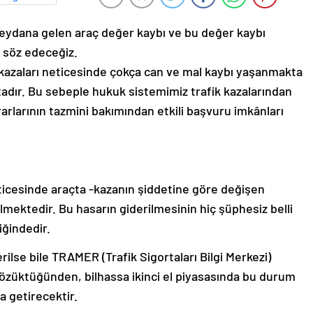
eydana gelen araç değer kaybı ve bu değer kaybı
n söz edeceğiz.
 kazaları neticesinde çokça can ve mal kaybı yaşanmakta
dır. Bu sebeple hukuk sistemimiz trafik kazalarından
rarlarının tazmini bakımından etkili başvuru imkânları
eticesinde araçta -kazanın şiddetine göre değişen
mektedir. Bu hasarın giderilmesinin hiç şüphesiz belli
liğindedir.
lse bile TRAMER (Trafik Sigortaları Bilgi Merkezi)
k gözüktüğünden, bilhassa ikinci el piyasasında bu durum
a getirecektir.