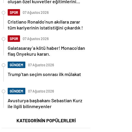
oluşan özel kuvvetler eğitimlerini
başlattı.
SPOR
07 Ağustos 2026
Cristiano Ronaldo’nun akıllara zarar
tüm kariyerinin istatistiğini çıkardık !
SPOR
07 Ağustos 2026
Galatasaray’a kötü haber! Monaco’dan
flaş Onyekuru kararı.
GÜNDEM
07 Ağustos 2026
Trump’tan seçim sonrası ilk mülakat
GÜNDEM
07 Ağustos 2026
Avusturya başbakanı Sebastian Kurz
ile ilgili bilinmeyenler
KATEGORİNİN POPÜLERLERİ