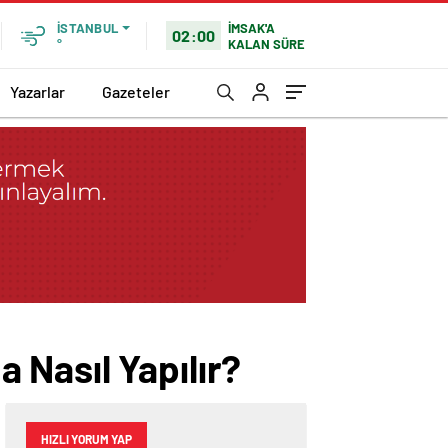
İMSAK'A
İSTANBUL
02:00
KALAN SÜRE
°
Yazarlar
Gazeteler
 Nasıl Yapılır?
HIZLI YORUM YAP