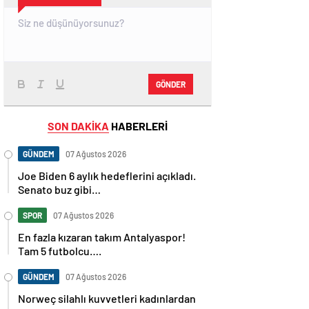
GÖNDER
SON DAKİKA
HABERLERİ
GÜNDEM
07 Ağustos 2026
Joe Biden 6 aylık hedeflerini açıkladı.
Senato buz gibi…
SPOR
07 Ağustos 2026
En fazla kızaran takım Antalyaspor!
Tam 5 futbolcu….
GÜNDEM
07 Ağustos 2026
Norweç silahlı kuvvetleri kadınlardan