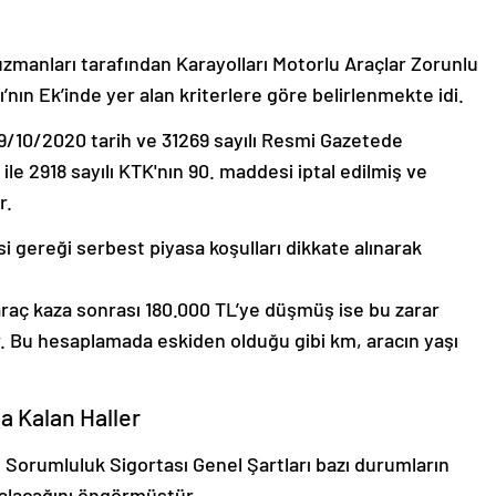
manları tarafından Karayolları Motorlu Araçlar Zorunlu
’nın Ek’inde yer alan kriterlere göre belirlenmekte idi.
/10/2020 tarih ve 31269 sayılı Resmi Gazetede
ile 2918 sayılı KTK'nın 90. maddesi iptal edilmiş ve
r.
 gereği serbest piyasa koşulları dikkate alınarak
raç kaza sonrası 180.000 TL’ye düşmüş ise bu zarar
r. Bu hesaplamada eskiden olduğu gibi km, aracın yaşı
a Kalan Haller
i Sorumluluk Sigortası Genel Şartları bazı durumların
kalacağını öngörmüştür.