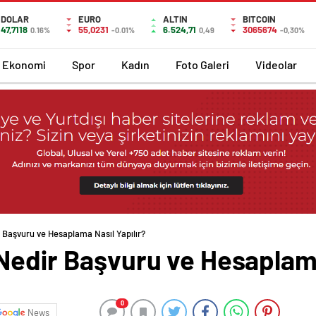
DOLAR
EURO
ALTIN
BITCOIN
47,7118
55,0231
6.524,71
3065674
0.16%
-0.01%
0,49
-0,30%
Ekonomi
Spor
Kadın
Foto Galeri
Videolar
Başvuru ve Hesaplama Nasıl Yapılır?
edir Başvuru ve Hesaplama
0
News