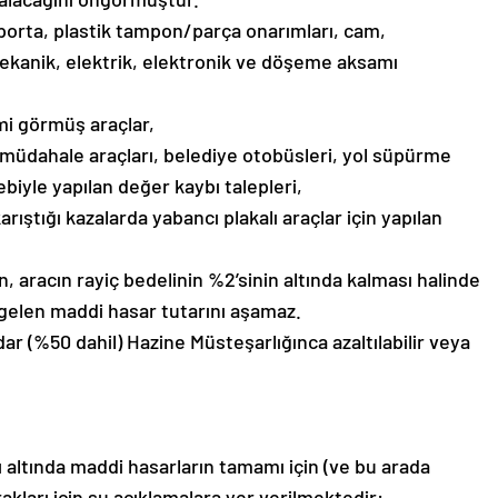
aporta, plastik tampon/parça onarımları, cam,
 mekanik, elektrik, elektronik ve döşeme aksamı
mi görmüş araçlar,
l müdahale araçları, belediye otobüsleri, yol süpürme
ebiyle yapılan değer kaybı talepleri,
rıştığı kazalarda yabancı plakalı araçlar için yapılan
aracın rayiç bedelinin %2’sinin altında kalması halinde
gelen maddi hasar tutarını aşamaz.
ar (%50 dahil) Hazine Müsteşarlığınca azaltılabilir veya
ı altında maddi hasarların tamamı için (ve bu arada
akları için şu açıklamalara yer verilmektedir: