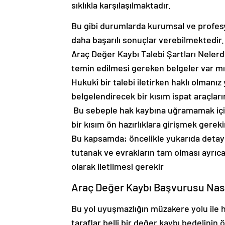
sıklıkla karşılaşılmaktadır.
Bu gibi durumlarda kurumsal ve profesyon
daha başarılı sonuçlar verebilmektedir.
Araç Değer Kaybı Talebi Şartları Neler
temin edilmesi gereken belgeler var mı
Hukukî bir talebi iletirken haklı olman
belgelendirecek bir kısım ispat araçları
Bu sebeple hak kaybına uğramamak için 
bir kısım ön hazırlıklara girişmek gereki
Bu kapsamda; öncelikle yukarıda detayları 
tutanak ve evrakların tam olması ayrıca s
olarak iletilmesi gerekir
Araç Değer Kaybı Başvurusu Nasıl
Bu yol uyuşmazlığın müzakere yolu ile 
taraflar belli bir değer kaybı bedelini