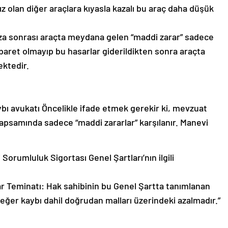
z olan diğer araçlara kıyasla kazalı bu araç daha düşük
aza sonrası araçta meydana gelen “maddi zarar” sadece
baret olmayıp bu hasarlar giderildikten sonra araçta
ektedir.
bı avukatı Öncelikle ifade etmek gerekir ki, mevzuat
psamında sadece “maddi zararlar” karşılanır. Manevi
Sorumluluk Sigortası Genel Şartları’nın ilgili
ar Teminatı: Hak sahibinin bu Genel Şartta tanımlanan
ğer kaybı dahil doğrudan malları üzerindeki azalmadır.”