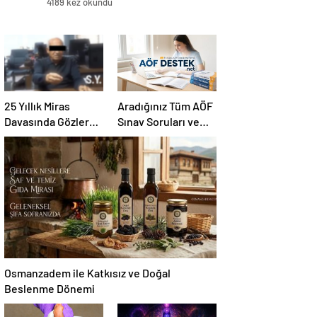
4189 kez okundu
25 Yıllık Miras
Aradığınız Tüm AÖF
Davasında Gözler
Sınav Soruları ve
Temmuz Ayındaki
Canlı Açıköğretim
Karar Duruşmasına
Forumu Burada
Çevrildi
Osmanzadem ile Katkısız ve Doğal
Beslenme Dönemi