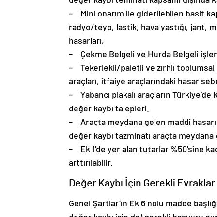
– Mini onarım ile giderilebilen basit k
radyo/teyp, lastik, hava yastığı, jant,
hasarları,
– Çekme Belgeli ve Hurda Belgeli işle
– Tekerlekli/paletli ve zırhlı toplumsa
araçları, itfaiye araçlarındaki hasar seb
– Yabancı plakalı araçların Türkiye’de ka
değer kaybı talepleri.
– Araçta meydana gelen maddi hasarın, 
değer kaybı tazminatı araçta meydana 
– Ek 1’de yer alan tutarlar %50’sine kad
arttırılabilir.
Değer Kaybı İçin Gerekli Evraklar
Genel Şartlar’ın Ek 6 nolu madde başlığ
değer kaybı için de) gerekli başvuru evr