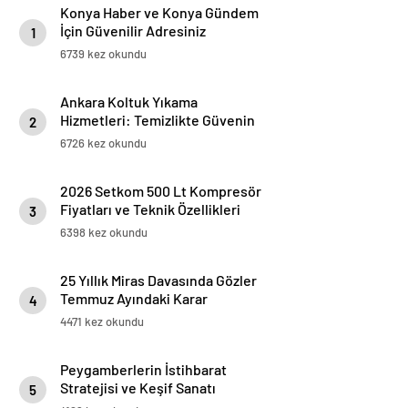
Konya Haber ve Konya Gündem
İçin Güvenilir Adresiniz
1
6739 kez okundu
Ankara Koltuk Yıkama
Hizmetleri: Temizlikte Güvenin
2
Adresi
6726 kez okundu
2026 Setkom 500 Lt Kompresör
Fiyatları ve Teknik Özellikleri
3
6398 kez okundu
25 Yıllık Miras Davasında Gözler
Temmuz Ayındaki Karar
4
Duruşmasına Çevrildi
4471 kez okundu
Peygamberlerin İstihbarat
Stratejisi ve Keşif Sanatı
5