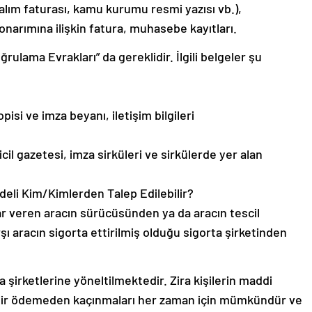
 alım faturası, kamu kurumu resmi yazısı vb.),
narımına ilişkin fatura, muhasebe kayıtları.
ğrulama Evrakları” da gereklidir. İlgili belgeler şu
isi ve imza beyanı, iletişim bilgileri
icil gazetesi, imza sirküleri ve sirkülerde yer alan
deli Kim/Kimlerden Talep Edilebilir?
ar veren aracın sürücüsünden ya da aracın tescil
şı aracın sigorta ettirilmiş olduğu sigorta şirketinden
şirketlerine yöneltilmektedir. Zira kişilerin maddi
e bir ödemeden kaçınmaları her zaman için mümkündür ve