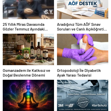
25 Yıllık Miras Davasında
Aradığınız Tüm AÖF Sınav
Gözler Temmuz Ayındaki
Soruları ve Canlı Açıköğretim
Karar Duruşmasına Çevrildi
Forumu Burada
Osmanzadem ile Katkısız ve
Ortopodoloji İle Diyabetik
Doğal Beslenme Dönemi
Ayak Yarası Tedavisi