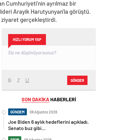
n Cumhuriyeti'nin ayrılmaz bir
lideri Arayik Harutyunyan'la görüştü.
iyaret gerçekleştirdi.
HIZLI YORUM YAP
GÖNDER
SON DAKİKA
HABERLERİ
GÜNDEM
06 Ağustos 2026
Joe Biden 6 aylık hedeflerini açıkladı.
Senato buz gibi…
SPOR
06 Ağustos 2026