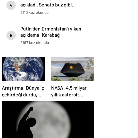
açıkladı. Senato buz gibi…
4
3110 kez okundu
Putin’den Ermenistan’ı yıkan
açıklama: Karabağ
5
Azerbaycan’ın ayrılmaz bir
2187 kez okundu
parçasıdır!
Araştırma: Dünya iç
NASA: 4.5 milyar
çekirdeği durdu,
yıllık asteroit
ters yönde dönüyor
örnekleri Dünya’ya
olabilir
getirildi; yaşamın
başlangıcına ışık
tutabilir