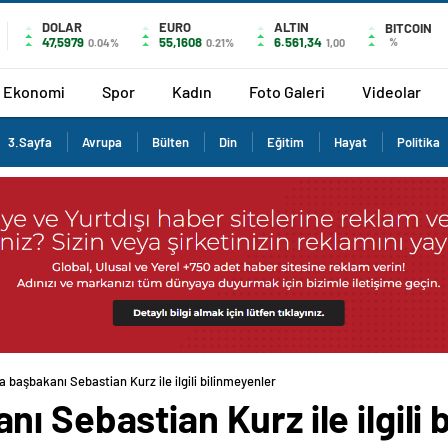
DOLAR
EURO
ALTIN
BITCOIN
47,5979
55,1608
6.561,34
%
0.04%
0.21%
1,00
Ekonomi
Spor
Kadın
Foto Galeri
Videolar
3.Sayfa
Avrupa
Bülten
Din
Eğitim
Hayat
Politika
 başbakanı Sebastian Kurz ile ilgili bilinmeyenler
ı Sebastian Kurz ile ilgili 