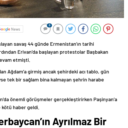
0
News
şlayan savaş 44 günde Ermenistan’ın tarihi
ardından Erivan’da başlayan protestolar Başbakan
devam etmişti.
lan Ağdam’a girmiş ancak şehirdeki acı tablo, gün
deyse tek bir sağlam bina kalmayan şehrin harabe
’da önemli görüşmeler gerçekleştirirken Paşinyan’a
 kötü haber geldi.
erbaycan’ın Ayrılmaz Bir