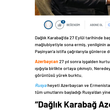
0
BEĞENDİM
ABONE OL
Dağlık Karabağ’da 27 Eylül tarihinde ba
mağlubiyetiyle sona ermiş, yenilginin 
Paşinyan’a istifa çağrılarıyla günlerce 
Azerbaycan
27 yıl sonra işgalden kurtu
ışığıyla birlikte ortaya çıkmıştı. Nere
görüntüsü yürek burktu.
Rusya
heyeti Azerbaycan ve Ermenistan
tüm umutlarını başladığı Rusya’dan yine
“Dağlık Karabağ Az