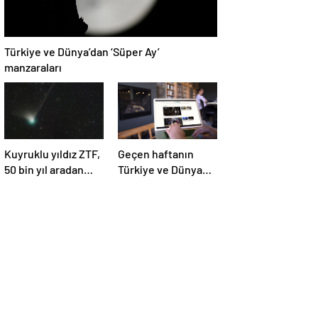
Türkiye ve Dünya’dan ‘Süper Ay’
manzaraları
Kuyruklu yıldız ZTF,
Geçen haftanın
50 bin yıl aradan
Türkiye ve Dünya
sonra Dünya’ya ilk
gündemini takip
kez çok yaklaşacak
ettiniz mi?