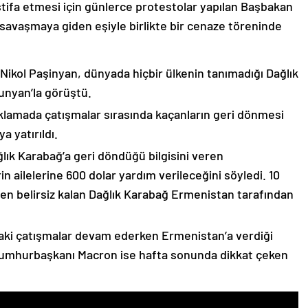
stifa etmesi için günlerce protestolar yapılan Başbakan
avaşmaya giden eşiyle birlikte bir cenaze töreninde
 Nikol Paşinyan, dünyada hiçbir ülkenin tanımadığı Dağlık
unyan’la görüştü.
çıklamada çatışmalar sırasında kaçanların geri dönmesi
 yatırıldı.
lık Karabağ’a geri döndüğü bilgisini veren
n ailelerine 600 dolar yardım verileceğini söyledi. 10
n belirsiz kalan Dağlık Karabağ Ermenistan tarafından
ki çatışmalar devam ederken Ermenistan’a verdiği
Cumhurbaşkanı Macron ise hafta sonunda dikkat çeken