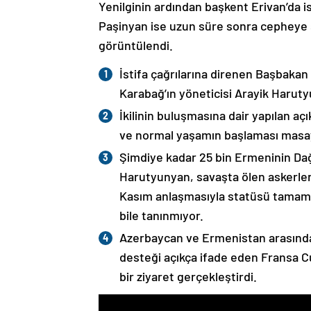
Yenilginin ardından başkent Erivan’da i
Paşinyan ise uzun süre sonra cepheye s
görüntülendi.
İstifa çağrılarına direnen Başbakan
Karabağ’ın yöneticisi Arayik Haruty
İkilinin buluşmasına dair yapılan a
ve normal yaşamın başlaması masaya
Şimdiye kadar 25 bin Ermeninin Dağ
Harutyunyan, savaşta ölen askerleri
Kasım anlaşmasıyla statüsü tamame
bile tanınmıyor.
Azerbaycan ve Ermenistan arasında
desteği açıkça ifade eden Fransa 
bir ziyaret gerçekleştirdi.