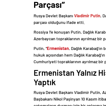
Parçası”
Rusya Devlet Başkanı
Vladimir Putin
, D
parçası olduğunu ifade etti.
Rossiya 1’e konuşan Putin, Dağlık Karaba
Azerbaycan topraklarının ayrılmaz bir p
Putin, “
Ermenistan
, Dağlık Karabağ’ın 
hukuk açısından hem Dağlık Karabağ’ı
Cumhuriyeti topraklarının ayrılmaz bir 
Ermenistan Yalnız H
Yaptık
Rusya Devlet Başkanı Vladimir Putin, 
Başbakanı Nikol Paşinyan 10 Kasım itib
çatışmaların durması için bir anlaşma i