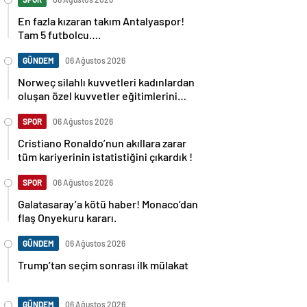
En fazla kızaran takım Antalyaspor!
Tam 5 futbolcu….
GÜNDEM
06 Ağustos 2026
Norweç silahlı kuvvetleri kadınlardan
oluşan özel kuvvetler eğitimlerini
başlattı.
SPOR
06 Ağustos 2026
Cristiano Ronaldo’nun akıllara zarar
tüm kariyerinin istatistiğini çıkardık !
SPOR
06 Ağustos 2026
Galatasaray’a kötü haber! Monaco’dan
flaş Onyekuru kararı.
GÜNDEM
06 Ağustos 2026
Trump’tan seçim sonrası ilk mülakat
GÜNDEM
06 Ağustos 2026