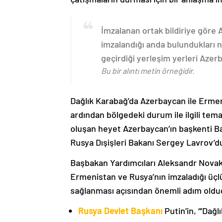
İmzalanan ortak bildiriye göre
imzalandığı anda bulundukları n
geçirdiği yerleşim yerleri Aze
Bu bir alıntı metin örneğidir.
Dağlık Karabağ’da Azerbaycan ile Erme
ardından bölgedeki durum ile ilgili t
oluşan heyet Azerbaycan’ın başkenti B
Rusya Dışişleri Bakanı Sergey Lavrov’d
Başbakan Yardımcıları Aleksandr Nova
Ermenistan ve Rusya’nın imzaladığı üçlü
sağlanması açısından önemli adım oldu
Rusya Devlet Başkanı
Putin’in, “‘Dağ