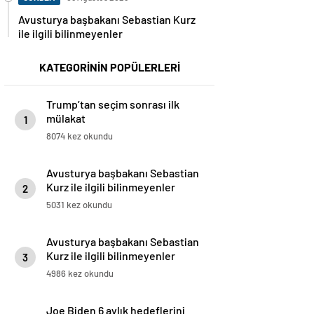
Avusturya başbakanı Sebastian Kurz
ile ilgili bilinmeyenler
KATEGORİNİN POPÜLERLERİ
Trump’tan seçim sonrası ilk
mülakat
1
8074 kez okundu
Avusturya başbakanı Sebastian
Kurz ile ilgili bilinmeyenler
2
5031 kez okundu
Avusturya başbakanı Sebastian
Kurz ile ilgili bilinmeyenler
3
4986 kez okundu
Joe Biden 6 aylık hedeflerini