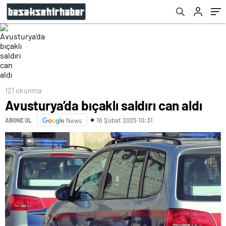
121 okunma
Avusturya’da bıçaklı saldırı can aldı
16 Şubat 2025 10:31
ABONE OL
News