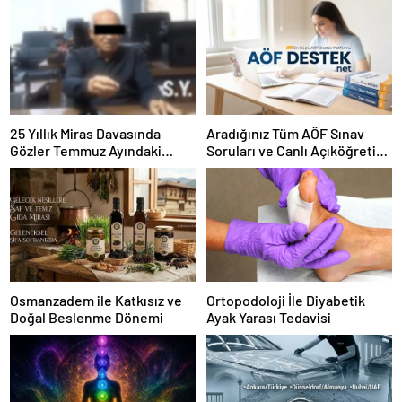
25 Yıllık Miras Davasında
Aradığınız Tüm AÖF Sınav
Gözler Temmuz Ayındaki
Soruları ve Canlı Açıköğretim
Karar Duruşmasına Çevrildi
Forumu Burada
Osmanzadem ile Katkısız ve
Ortopodoloji İle Diyabetik
Doğal Beslenme Dönemi
Ayak Yarası Tedavisi