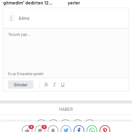
gitmedim” dedirten 12
yerler
fotoğraf
En az 10 karakter gerekli
Gönder
HABER
0
0