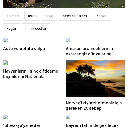
animals
aslan
boğa
hayvanlar alemi
kaplan
kuşlar
minik dostlar
Aute voluptate culpa
Amazon örümceklerinin
esrarengiz dünyalarına
gitmeye hazır olun.
Hayvanların ilginç çiftleşme
biçimlerini National
Geographic görüntüledi.
Norveç’i ziyaret etmeniz için
gereken 25 sebep
“Slovakya’ya neden
Bayram tatilinde gezilecek