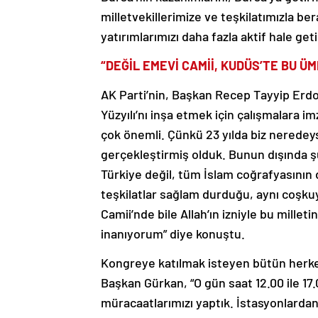
milletvekillerimize ve teşkilatımızla be
yatırımlarımızı daha fazla aktif hale get
“DEĞİL EMEVİ CAMİİ, KUDÜS’TE BU 
AK Parti’nin, Başkan Recep Tayyip Erdo
Yüzyılı’nı inşa etmek için çalışmalara i
çok önemli. Çünkü 23 yılda biz neredeyse 
gerçekleştirmiş olduk. Bunun dışında şu
Türkiye değil, tüm İslam coğrafyasının d
teşkilatlar sağlam durduğu, aynı coşk
Camii’nde bile Allah’ın izniyle bu mille
inanıyorum” diye konuştu.
Kongreye katılmak isteyen bütün herkes
Başkan Gürkan, “O gün saat 12.00 ile 17
müracaatlarımızı yaptık. İstasyonlardan