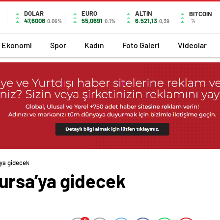
DOLAR
EURO
ALTIN
BITCOIN
47,6008
55,0691
6.521,13
%
0.06%
0.1%
0,39
Ekonomi
Spor
Kadın
Foto Galeri
Videolar
ya gidecek
ursa’ya gidecek