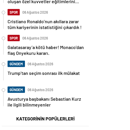
oluşan özel kuvvetler eğitimlerini
başlattı.
SPOR
06 Ağustos 2026
Cristiano Ronaldo’nun akıllara zarar
tüm kariyerinin istatistiğini çıkardık !
SPOR
06 Ağustos 2026
Galatasaray’a kötü haber! Monaco’dan
flaş Onyekuru kararı.
GÜNDEM
06 Ağustos 2026
Trump’tan seçim sonrası ilk mülakat
GÜNDEM
06 Ağustos 2026
Avusturya başbakanı Sebastian Kurz
ile ilgili bilinmeyenler
KATEGORİNİN POPÜLERLERİ