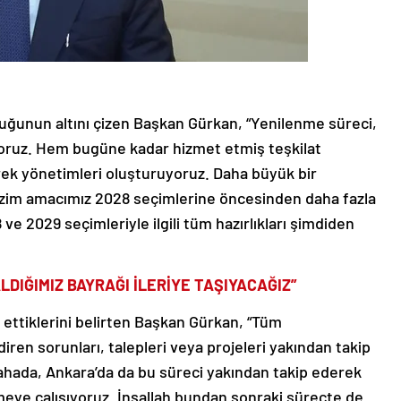
uğunun altını çizen Başkan Gürkan, “Yenilenme süreci,
yoruz. Hem bugüne kadar hizmet etmiş teşkilat
ek yönetimleri oluşturuyoruz. Daha büyük bir
Bizim amacımız 2028 seçimlerine öncesinden daha fazla
ve 2029 seçimleriyle ilgili tüm hazırlıkları şimdiden
LDIĞIMIZ BAYRAĞI İLERİYE TAŞIYACAĞIZ”
ip ettiklerini belirten Başkan Gürkan, “Tüm
ndiren sorunları, talepleri veya projeleri yakından takip
sahada, Ankara’da da bu süreci yakından takip ederek
meye çalışıyoruz. İnşallah bundan sonraki süreçte de