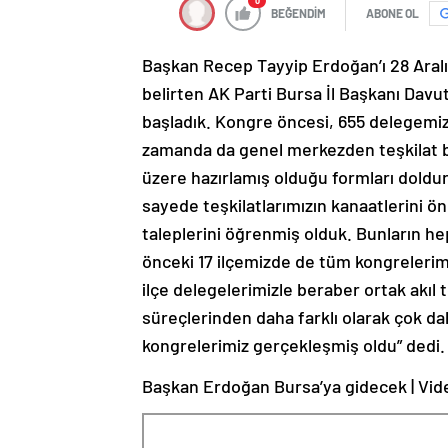
0
BEĞENDİM
ABONE OL
Başkan Recep Tayyip Erdoğan’ı 28 Aralı
belirten AK Parti Bursa İl Başkanı Davut
başladık. Kongre öncesi, 655 delegemizl
zamanda da genel merkezden teşkilat b
üzere hazırlamış olduğu formları doldu
sayede teşkilatlarımızın kanaatlerini 
taleplerini öğrenmiş olduk. Bunların h
önceki 17 ilçemizde de tüm kongrelerimi
ilçe delegelerimizle beraber ortak akıl 
süreçlerinden daha farklı olarak çok dah
kongrelerimiz gerçekleşmiş oldu” dedi.
Başkan Erdoğan Bursa’ya gidecek | Vid