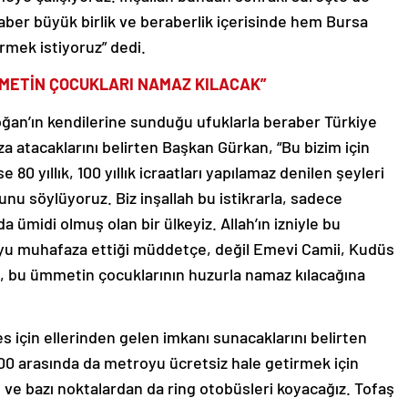
raber büyük birlik ve beraberlik içerisinde hem Bursa
irmek istiyoruz” dedi.
ÜMMETİN ÇOCUKLARI NAMAZ KILACAK”
ğan’ın kendilerine sunduğu ufuklarla beraber Türkiye
mza atacaklarını belirten Başkan Gürkan, “Bu bizim için
80 yıllık, 100 yıllık icraatları yapılamaz denilen şeyleri
nu söylüyoruz. Biz inşallah bu istikrarla, sadece
a ümidi olmuş olan bir ülkeyiz. Allah’ın izniyle bu
uyu muhafaza ettiği müddetçe, değil Emevi Camii, Kudüs
tin, bu ümmetin çocuklarının huzurla namaz kılacağına
 için ellerinden gelen imkanı sunacaklarını belirten
.00 arasında da metroyu ücretsiz hale getirmek için
 ve bazı noktalardan da ring otobüsleri koyacağız. Tofaş