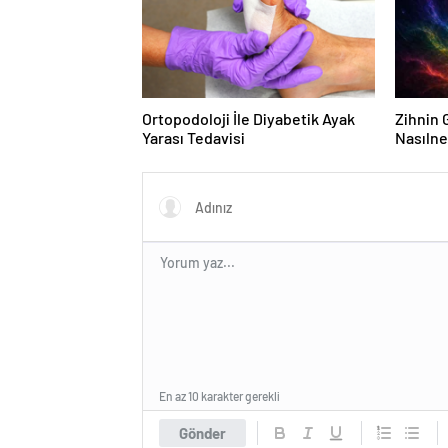
Ortopodoloji İle Diyabetik Ayak
Zihnin G
Yarası Tedavisi
Nasılne
En az 10 karakter gerekli
Gönder