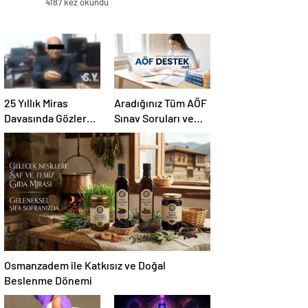
4187 kez okundu
25 Yıllık Miras
Aradığınız Tüm AÖF
Davasında Gözler
Sınav Soruları ve
Temmuz Ayındaki
Canlı Açıköğretim
Karar Duruşmasına
Forumu Burada
Çevrildi
Osmanzadem ile Katkısız ve Doğal
Beslenme Dönemi