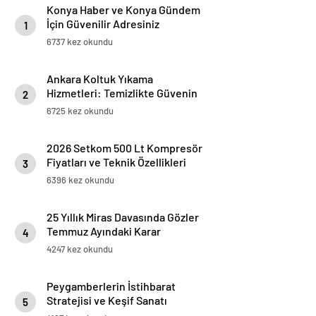
Konya Haber ve Konya Gündem
İçin Güvenilir Adresiniz
1
6737 kez okundu
Ankara Koltuk Yıkama
Hizmetleri: Temizlikte Güvenin
2
Adresi
6725 kez okundu
2026 Setkom 500 Lt Kompresör
Fiyatları ve Teknik Özellikleri
3
6396 kez okundu
25 Yıllık Miras Davasında Gözler
Temmuz Ayındaki Karar
4
Duruşmasına Çevrildi
4247 kez okundu
Peygamberlerin İstihbarat
Stratejisi ve Keşif Sanatı
5