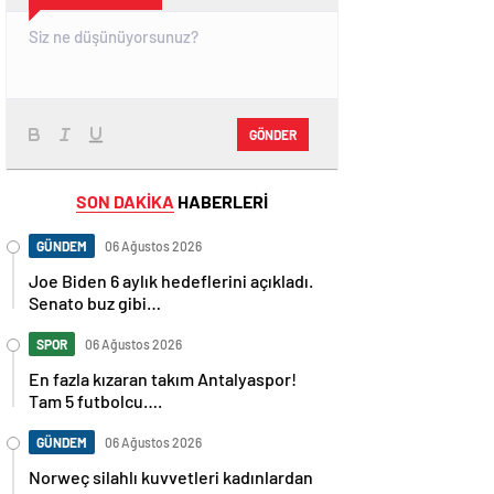
GÖNDER
SON DAKİKA
HABERLERİ
GÜNDEM
06 Ağustos 2026
Joe Biden 6 aylık hedeflerini açıkladı.
Senato buz gibi…
SPOR
06 Ağustos 2026
En fazla kızaran takım Antalyaspor!
Tam 5 futbolcu….
GÜNDEM
06 Ağustos 2026
Norweç silahlı kuvvetleri kadınlardan