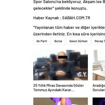
Spor Salonu’na bekliyoruz. Akşam ise Bu
gelecekler” şeklinde konuştu.
Haber Kaynak : SABAH.COM.TR
“Yayınlanan tüm haber ve diğer içerikler i
üzerinden iletiniz. En kısa süre içerisin
Ak Parti
Bursa
Davut Gürkan
Recep 
25 Yıllık Miras Davasında Gözler
Aradığı
Temmuz Ayındaki Karar
Sorular
Duruşmasına Çevrildi
Forumu