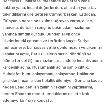
Her türlü uluslararası meselede adaletten yana,
haktan yana, insani değerlerden, ahlaktan yana tavır
takındıklarını dile getiren Cumhurbaşkanı Erdoğan,
“Dünyanın neresinde zulme uğrayan varsa, diline,
inancına, derisinin rengine bakmadan mazlumun
yanında dimdik durduk. Bundan 13 yıl önce
ülkelerindeki çatışma ve terörden kaçan Suriyeli
muhacirlere, bu hassasiyetle gönlümüzün ve ülkemizin
kapılarını açtık. Batılı ülkelerin sırtını döndüğü ve
ölüme terk ettiği bu mazlumlara sadece insanlık adına,
kardeşlik adına, Müslümanlık adına sahip çıktık.
Muhalefet bunu anlayamadı, anlayamaz. Haklarına
girdikleri insanlardan helallik dilemiyor. Son ana kadar,
neden Esad denilen zalimin reklamını yaptıklarını,
neden Esad’tan medet umduklarını millete izah
edemiyorlar.” diye konuştu.