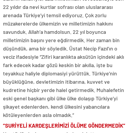
22 yıldır da nevi kurtlar sofrası olan uluslararası
arenada Türkiye’yi temsil ediyoruz. Çok zorlu
müzakerelerde ülkemizin ve milletimizin hakkını
savunduk. Allah’a hamdolsun. 22 yıl boyunca
milletimizin başını yere eğdirmedik. Her zaman bin
düşündük, ama bir söyledik. Üstat Necip Fazıl’ın o
veciz ifadesiyle “Zifiri karanlıkta aksütün içindeki aklı
fark edecek kadar gözü keskin bir akılla, işte bu
teyakkuz haliyle diplomasiyi yürüttük. Türkiye’nin
büyüklüğüne, devletimizin itibarına, kuvvet ve
kudretine hiçbir yerde halel getirmedik. Muhalefetin
eski genel başkanı gibi ülke ülke dolaşıp Türkiye’yi
şikayet edenlerden, kendi ülkesini yabancılara
kötüleyenlerden asla olmadık.”
“SURİYELİ KARDEŞLERİMİZİ ÖLÜME GÖNDERMEDİK”