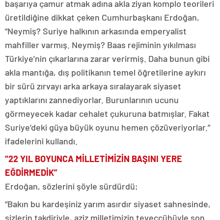
başarıya çamur atmak adına akla ziyan komplo teorileri
üretildiğine dikkat çeken Cumhurbaşkanı Erdoğan,
“Neymiş? Suriye halkının arkasında emperyalist
mahfiller varmış. Neymiş? Baas rejiminin yıkılması
Türkiye’nin çıkarlarına zarar verirmiş. Daha bunun gibi
akla mantığa, dış politikanın temel öğretilerine aykırı
bir sürü zırvayı arka arkaya sıralayarak siyaset
yaptıklarını zannediyorlar. Burunlarının ucunu
görmeyecek kadar cehalet çukuruna batmışlar. Fakat
Suriye’deki güya büyük oyunu hemen çözüveriyorlar.”
ifadelerini kullandı.
“22 YIL BOYUNCA MİLLETİMİZİN BAŞINI YERE
EĞDİRMEDİK”
Erdoğan, sözlerini şöyle sürdürdü;
“Bakın bu kardeşiniz yarım asırdır siyaset sahnesinde,
sizlerin takdiriyle, aziz milletimizin teveccühüyle son