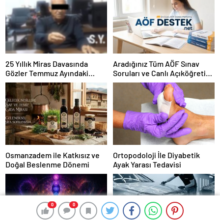
25 Yıllık Miras Davasında
Aradığınız Tüm AÖF Sınav
Gözler Temmuz Ayındaki
Soruları ve Canlı Açıköğretim
Karar Duruşmasına Çevrildi
Forumu Burada
Osmanzadem ile Katkısız ve
Ortopodoloji İle Diyabetik
Doğal Beslenme Dönemi
Ayak Yarası Tedavisi
0
0
0
0