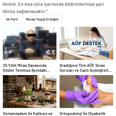
iletiniz. En kısa süre içerisinde bildirimlerinize geri
dönüş sağlanılacaktır.”
Ak Parti
Recep Tayyip Erdoğan
25 Yıllık Miras Davasında
Aradığınız Tüm AÖF Sınav
Gözler Temmuz Ayındaki
Soruları ve Canlı Açıköğretim
Karar Duruşmasına Çevrildi
Forumu Burada
Osmanzadem ile Katkısız ve
Ortopodoloji İle Diyabetik