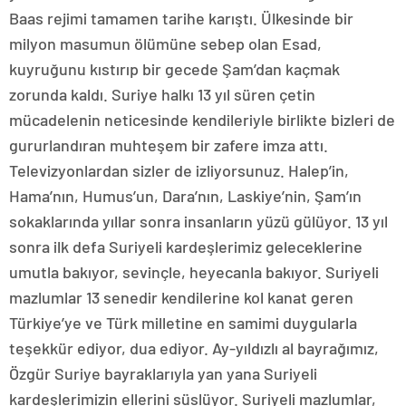
Baas rejimi tamamen tarihe karıştı. Ülkesinde bir
milyon masumun ölümüne sebep olan Esad,
kuyruğunu kıstırıp bir gecede Şam’dan kaçmak
zorunda kaldı. Suriye halkı 13 yıl süren çetin
mücadelenin neticesinde kendileriyle birlikte bizleri de
gururlandıran muhteşem bir zafere imza attı.
Televizyonlardan sizler de izliyorsunuz. Halep’in,
Hama’nın, Humus’un, Dara’nın, Laskiye’nin, Şam’ın
sokaklarında yıllar sonra insanların yüzü gülüyor. 13 yıl
sonra ilk defa Suriyeli kardeşlerimiz geleceklerine
umutla bakıyor, sevinçle, heyecanla bakıyor. Suriyeli
mazlumlar 13 senedir kendilerine kol kanat geren
Türkiye’ye ve Türk milletine en samimi duygularla
teşekkür ediyor, dua ediyor. Ay-yıldızlı al bayrağımız,
Özgür Suriye bayraklarıyla yan yana Suriyeli
kardeşlerimizin ellerini süslüyor. Suriyeli mazlumlar,