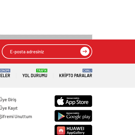
KONOMİ
TRAFİK
CANLI
TELER
YOL DURUMU
KRIPTO PARALAR
Üye Giriş
Üye Kayıt
Şifremi Unuttum