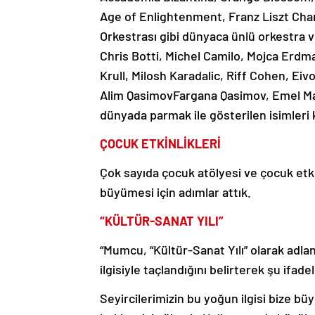
Age of Enlightenment, Franz Liszt Cha
Orkestrası gibi dünyaca ünlü orkestra v
Chris Botti, Michel Camilo, Mojca Erdman
Krull, Milosh Karadalic, Riff Cohen, E
Alim QasimovFargana Qasimov, Emel Ma
dünyada parmak ile gösterilen isimleri 
ÇOCUK ETKİNLİKLERİ
Çok sayıda çocuk atölyesi ve çocuk etkinl
büyümesi için adımlar attık.
“KÜLTÜR-SANAT YILI”
“Mumcu, “Kültür-Sanat Yılı” olarak adlan
ilgisiyle taçlandığını belirterek şu ifadel
Seyircilerimizin bu yoğun ilgisi bize bü