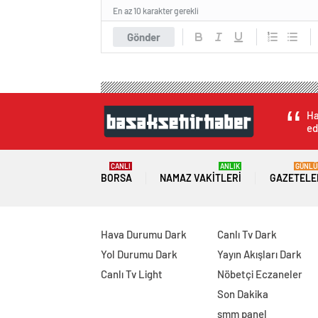
En az 10 karakter gerekli
Gönder
Ha
ed
CANLI
ANLIK
GÜNLÜ
BORSA
NAMAZ VAKITLERI
GAZETELE
Hava Durumu Dark
Canlı Tv Dark
Yol Durumu Dark
Yayın Akışları Dark
Canlı Tv Light
Nöbetçi Eczaneler
Son Dakika
smm panel