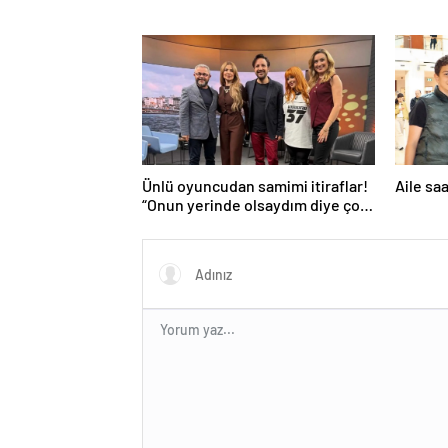
Ünlü oyuncudan samimi itiraflar!
Aile sa
“Onun yerinde olsaydım diye çok
düşündüm”