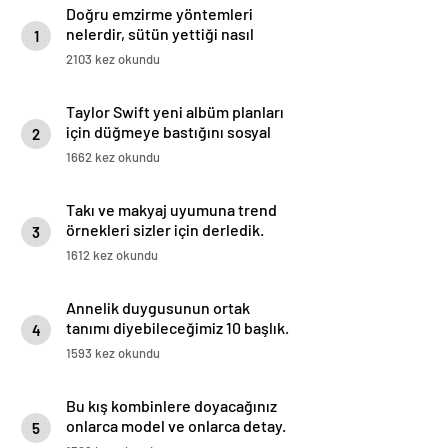
Doğru emzirme yöntemleri
nelerdir, sütün yettiği nasıl
1
anlaşılır?
2103 kez okundu
Taylor Swift yeni albüm planları
için düğmeye bastığını sosyal
2
medyadan duyurdu!
1662 kez okundu
Takı ve makyaj uyumuna trend
örnekleri sizler için derledik.
3
1612 kez okundu
Annelik duygusunun ortak
tanımı diyebileceğimiz 10 başlık.
4
1593 kez okundu
Bu kış kombinlere doyacağınız
onlarca model ve onlarca detay.
5