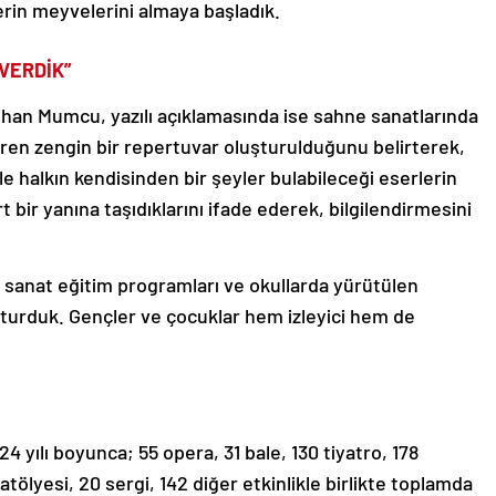
lerin meyvelerini almaya başladık.
 VERDİK”
tuhan Mumcu,
yazılı açıklamasında ise s
ahne sanatlarında
ren zengin bir repertuvar oluşturulduğunu belirterek,
kle halkın kendisinden bir şeyler bulabileceği eserlerin
t bir yanına taşıdıklarını ifade ederek, bilgilendirmesini
r, sanat eğitim programları ve okullarda yürütülen
oluşturduk. Gençler ve çocuklar hem izleyici hem de
yılı boyunca; 55 opera, 31 bale, 130 tiyatro, 178
tölyesi, 20 sergi, 142 diğer etkinlikle birlikte toplamda