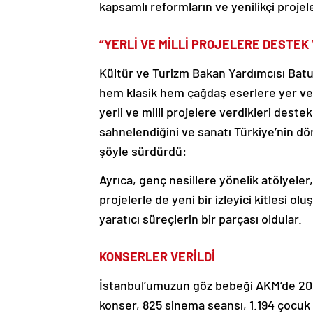
kapsamlı reformların ve yenilikçi proje
“YERLİ VE MİLLİ PROJELERE DESTEK
Kültür ve Turizm Bakan Yardımcısı Ba
hem klasik hem çağdaş eserlere yer ve
yerli ve milli projelere verdikleri deste
sahnelendiğini ve sanatı Türkiye’nin dör
şöyle sürdürdü:
Ayrıca, genç nesillere yönelik atölyele
projelerle de yeni bir izleyici kitlesi 
yaratıcı süreçlerin bir parçası oldular.
KONSERLER VERİLDİ
İstanbul’umuzun göz bebeği AKM’de 2024 
konser, 825 sinema seansı, 1.194 çocuk a