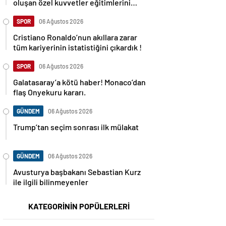
oluşan özel kuvvetler eğitimlerini
başlattı.
SPOR
06 Ağustos 2026
Cristiano Ronaldo’nun akıllara zarar
tüm kariyerinin istatistiğini çıkardık !
SPOR
06 Ağustos 2026
Galatasaray’a kötü haber! Monaco’dan
flaş Onyekuru kararı.
GÜNDEM
06 Ağustos 2026
Trump’tan seçim sonrası ilk mülakat
GÜNDEM
06 Ağustos 2026
Avusturya başbakanı Sebastian Kurz
ile ilgili bilinmeyenler
KATEGORİNİN POPÜLERLERİ