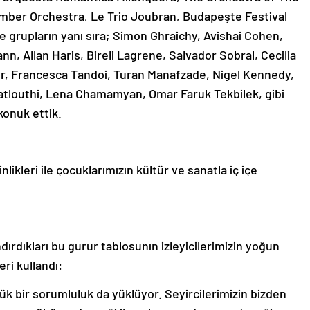
mber Orchestra, Le Trio Joubran, Budapeşte Festival
e grupların yanı sıra; Simon Ghraichy, Avishai Cohen,
n, Allan Haris, Bireli Lagrene, Salvador Sobral, Cecilia
ivor, Francesca Tandoi, Turan Manafzade, Nigel Kennedy,
tlouthi, Lena Chamamyan, Omar Faruk Tekbilek, gibi
konuk ettik.
ikleri ile çocuklarımızın kültür ve sanatla iç içe
dırdıkları bu gurur tablosunın izleyicilerimizin yoğun
eri kullandı:
yük bir sorumluluk da yüklüyor. Seyircilerimizin bizden