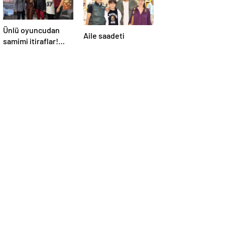
Ünlü oyuncudan
Aile saadeti
samimi itiraflar!
“Onun yerinde
olsaydım diye çok
düşündüm”