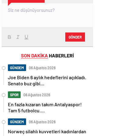
GÖNDER
SON DAKİKA
HABERLERİ
GÜNDEM
06 Ağustos 2026
Joe Biden 6 aylık hedeflerini açıkladı.
Senato buz gibi…
SPOR
06 Ağustos 2026
En fazla kızaran takım Antalyaspor!
Tam 5 futbolcu….
GÜNDEM
06 Ağustos 2026
Norweç silahlı kuvvetleri kadınlardan