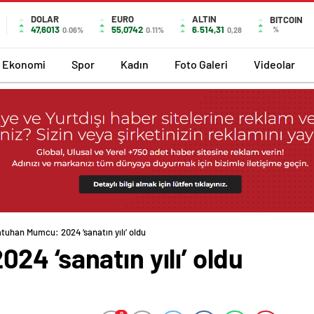
DOLAR
EURO
ALTIN
BITCOIN
47,6013
55,0742
6.514,31
%
0.06%
0.11%
0,28
Ekonomi
Spor
Kadın
Foto Galeri
Videolar
tuhan Mumcu: 2024 ‘sanatın yılı’ oldu
4 ‘sanatın yılı’ oldu