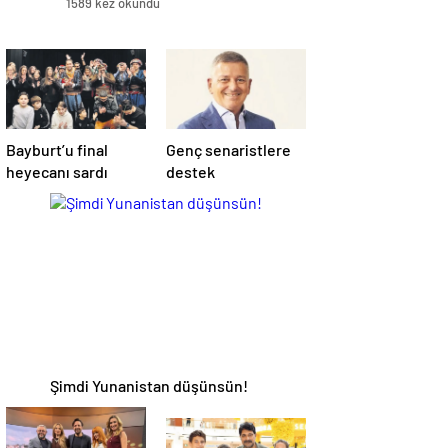
1589 kez okundu
Bayburt’u final
Genç senaristlere
heyecanı sardı
destek
Şimdi Yunanistan düşünsün!