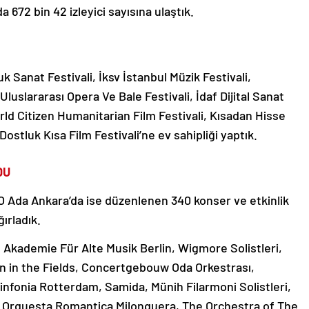
 672 bin 42 izleyici sayısına ulaştık.
k Sanat Festivali, İksv İstanbul Müzik Festivali,
 Uluslararası Opera Ve Bale Festivali, İdaf Dijital Sanat
World Citizen Humanitarian Film Festivali, Kısadan Hisse
 Dostluk Kısa Film Festivali’ne ev sahipliği yaptık.
DU
O Ada Ankara’da ise düzenlenen 340 konser ve etkinlik
ğırladık.
, Akademie Für Alte Musik Berlin, Wigmore Solistleri,
 in the Fields, Concertgebouw Oda Orkestrası,
infonia Rotterdam, Samida, Münih Filarmoni Solistleri,
 Orquesta Romantica Milonquera, The Orchestra of The