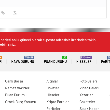
berleri anlık güncel olarak e-posta adresiniz üzerinden takip
ebilirsiniz.
K
TAHMİNİ
LİG
EKONOMİ
E
R
HAVA DURUMU
PUAN DURUMU
HISSELER
PARI
Canlı Borsa
Altınlar
Foto Galeri
Namaz Vakitleri
Dövizler
Video Galeri
Puan Durumu
Hisseler
Yazarlar
Örnek Burç Yorumu
Kripto Paralar
Gazeteler
Pariteler
Sıcak Haber