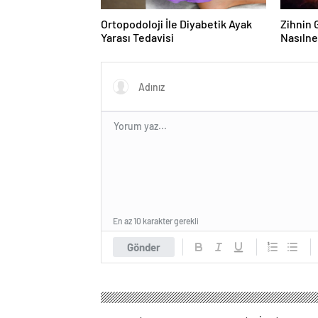
Ortopodoloji İle Diyabetik Ayak
Zihnin G
Yarası Tedavisi
Nasılne
En az 10 karakter gerekli
Gönder