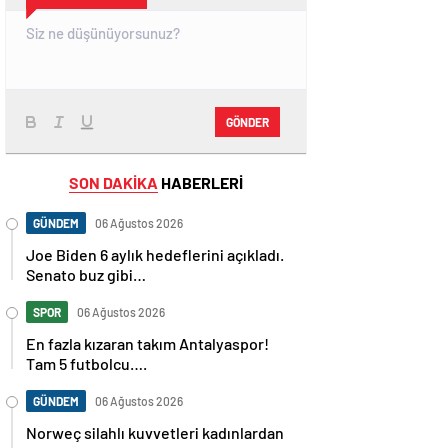
GÖNDER
SON DAKİKA
HABERLERİ
GÜNDEM
06 Ağustos 2026
Joe Biden 6 aylık hedeflerini açıkladı.
Senato buz gibi…
SPOR
06 Ağustos 2026
En fazla kızaran takım Antalyaspor!
Tam 5 futbolcu….
GÜNDEM
06 Ağustos 2026
Norweç silahlı kuvvetleri kadınlardan