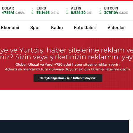
DOLAR
EURO
ALTIN
BITCOIN
47,5941
55,1495
6.529,30
3076104
0.04%
0.21%
0,51
0,60%
Ekonomi
Spor
Kadın
Foto Galeri
Videolar