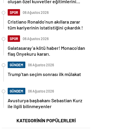
oluşan özel kuvvetler eğitimlerini
başlattı.
SPOR
06 Ağustos 2026
Cristiano Ronaldo’nun akıllara zarar
tüm kariyerinin istatistiğini çıkardık !
SPOR
06 Ağustos 2026
Galatasaray’a kötü haber! Monaco’dan
flaş Onyekuru kararı.
GÜNDEM
06 Ağustos 2026
Trump’tan seçim sonrası ilk mülakat
GÜNDEM
06 Ağustos 2026
Avusturya başbakanı Sebastian Kurz
ile ilgili bilinmeyenler
KATEGORİNİN POPÜLERLERİ