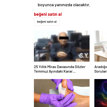
boyunca yanınızda olacaktır.
beğeni satın al
beğeni satın al
25 Yıllık Miras Davasında Gözler
Aradığı
Temmuz Ayındaki Karar
Sorular
Duruşmasına Çevrildi
Forumu