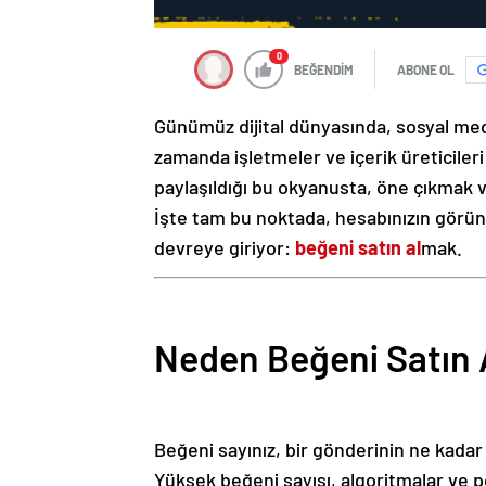
0
BEĞENDİM
ABONE OL
Günümüz dijital dünyasında, sosyal medya
zamanda işletmeler ve içerik üreticileri i
paylaşıldığı bu okyanusta, öne çıkmak 
İşte tam bu noktada, hesabınızın görünür
devreye giriyor:
beğeni satın al
mak.
Neden Beğeni Satın 
Beğeni sayınız, bir gönderinin ne kadar 
Yüksek beğeni sayısı, algoritmalar ve po