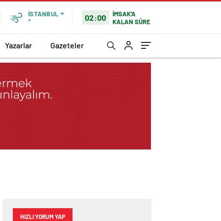
İMSAK'A
İSTANBUL
02:00
KALAN SÜRE
°
Yazarlar
Gazeteler
HIZLI YORUM YAP