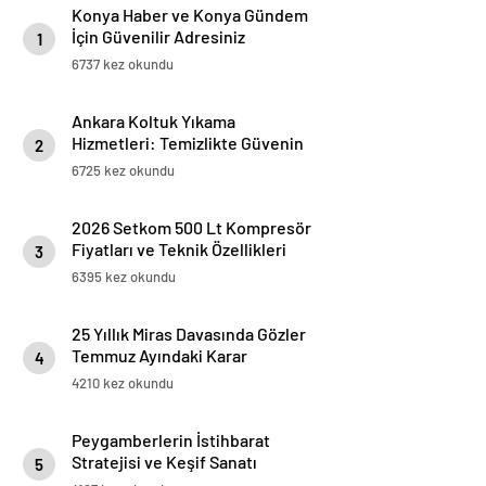
Konya Haber ve Konya Gündem
İçin Güvenilir Adresiniz
1
6737 kez okundu
Ankara Koltuk Yıkama
Hizmetleri: Temizlikte Güvenin
2
Adresi
6725 kez okundu
2026 Setkom 500 Lt Kompresör
Fiyatları ve Teknik Özellikleri
3
6395 kez okundu
25 Yıllık Miras Davasında Gözler
Temmuz Ayındaki Karar
4
Duruşmasına Çevrildi
4210 kez okundu
Peygamberlerin İstihbarat
Stratejisi ve Keşif Sanatı
5