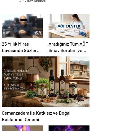
4187 kez okundu
25 Yıllık Miras
Aradığınız Tüm AÖF
Davasında Gözler
Sınav Soruları ve
Temmuz Ayındaki
Canlı Açıköğretim
Karar Duruşmasına
Forumu Burada
Çevrildi
Osmanzadem ile Katkısız ve Doğal
Beslenme Dönemi