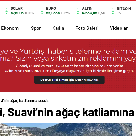
DOLAR
EURO
ALTIN
BITCOIN
47,6008
55,0834
6.534,05
%
0.06%
0.12%
0,58
Ekonomi
Spor
Kadın
Foto Galeri
Videolar
i’nin ağaç katliamına sessiz
 Suavi’nin ağaç katliamına