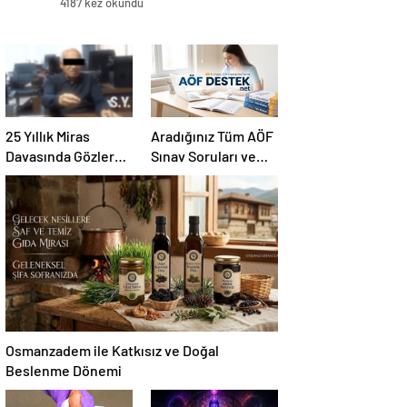
4187 kez okundu
25 Yıllık Miras
Aradığınız Tüm AÖF
Davasında Gözler
Sınav Soruları ve
Temmuz Ayındaki
Canlı Açıköğretim
Karar Duruşmasına
Forumu Burada
Çevrildi
Osmanzadem ile Katkısız ve Doğal
Beslenme Dönemi