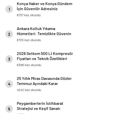
Konya Haber ve Konya Gündem
İçin Güvenilir Adresiniz
1
6737 kez okundu
Ankara Koltuk Yıkama
Hizmetleri: Temizlikte Güvenin
2
Adresi
6725 kez okundu
2026 Setkom 500 Lt Kompresör
Fiyatları ve Teknik Özellikleri
3
6396 kez okundu
25 Yıllık Miras Davasında Gözler
Temmuz Ayındaki Karar
4
Duruşmasına Çevrildi
4242 kez okundu
Peygamberlerin İstihbarat
Stratejisi ve Keşif Sanatı
5