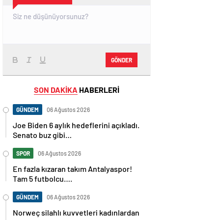
GÖNDER
SON DAKİKA
HABERLERİ
GÜNDEM
06 Ağustos 2026
Joe Biden 6 aylık hedeflerini açıkladı.
Senato buz gibi…
SPOR
06 Ağustos 2026
En fazla kızaran takım Antalyaspor!
Tam 5 futbolcu….
GÜNDEM
06 Ağustos 2026
Norweç silahlı kuvvetleri kadınlardan