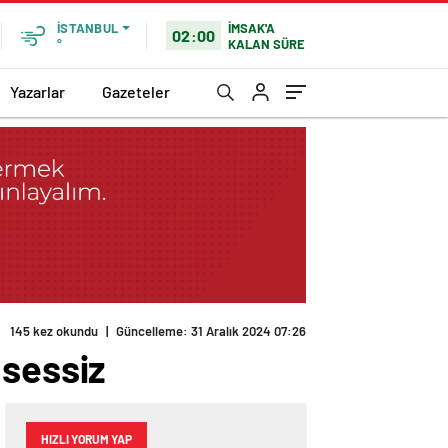
İMSAK'A
İSTANBUL
02:00
KALAN SÜRE
°
Yazarlar
Gazeteler
 sessiz
HIZLI YORUM YAP