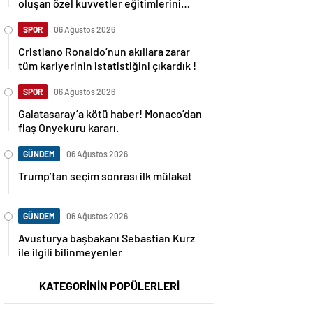
oluşan özel kuvvetler eğitimlerini
başlattı.
SPOR
06 Ağustos 2026
Cristiano Ronaldo’nun akıllara zarar
tüm kariyerinin istatistiğini çıkardık !
SPOR
06 Ağustos 2026
Galatasaray’a kötü haber! Monaco’dan
flaş Onyekuru kararı.
GÜNDEM
06 Ağustos 2026
Trump’tan seçim sonrası ilk mülakat
GÜNDEM
06 Ağustos 2026
Avusturya başbakanı Sebastian Kurz
ile ilgili bilinmeyenler
KATEGORİNİN POPÜLERLERİ