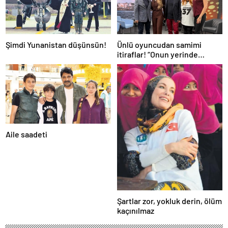
Şimdi Yunanistan düşünsün!
Ünlü oyuncudan samimi
itiraflar! “Onun yerinde
olsaydım diye çok düşündüm”
Aile saadeti
Şartlar zor, yokluk derin, ölüm
kaçınılmaz