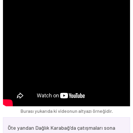
Burası yukarıda ki videonun altyazı örneğidir.
Öte yandan Dağlık Karabağ’da çatışmaları sona