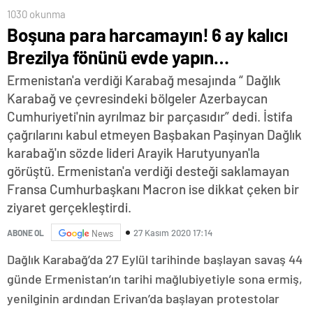
1030 okunma
Boşuna para harcamayın! 6 ay kalıcı
Brezilya fönünü evde yapın…
Ermenistan'a verdiği Karabağ mesajında “ Dağlık
Karabağ ve çevresindeki bölgeler Azerbaycan
Cumhuriyeti'nin ayrılmaz bir parçasıdır” dedi. İstifa
çağrılarını kabul etmeyen Başbakan Paşinyan Dağlık
karabağ'ın sözde lideri Arayik Harutyunyan'la
görüştü. Ermenistan'a verdiği desteği saklamayan
Fransa Cumhurbaşkanı Macron ise dikkat çeken bir
ziyaret gerçekleştirdi.
27 Kasım 2020 17:14
ABONE OL
News
Dağlık Karabağ’da 27 Eylül tarihinde başlayan savaş 44
günde Ermenistan’ın tarihi mağlubiyetiyle sona ermiş,
yenilginin ardından Erivan’da başlayan protestolar