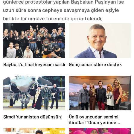
günlerce protestolar yapılan Başbakan Paşinyan ise
uzun süre sonra cepheye savaşmaya giden eşiyle
birlikte bir cenaze töreninde görüntülendi.
Bayburt’u final heyecanı sardı
Genç senaristlere destek
Şimdi Yunanistan düşünsün!
Ünlü oyuncudan samimi
itiraflar! “Onun yerinde
olsaydım diye çok düşündüm”