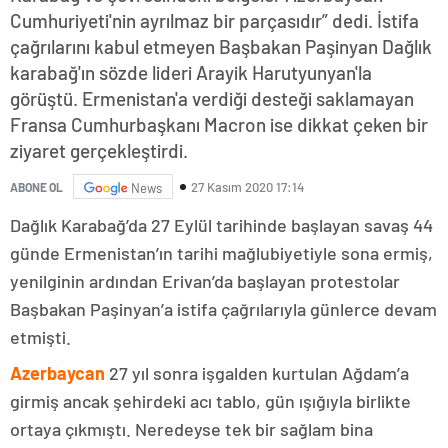
Cumhuriyeti'nin ayrılmaz bir parçasıdır” dedi. İstifa
çağrılarını kabul etmeyen Başbakan Paşinyan Dağlık
karabağ'ın sözde lideri Arayik Harutyunyan'la
görüştü. Ermenistan'a verdiği desteği saklamayan
Fransa Cumhurbaşkanı Macron ise dikkat çeken bir
ziyaret gerçekleştirdi.
27 Kasım 2020 17:14
ABONE OL
News
Dağlık Karabağ’da 27 Eylül tarihinde başlayan savaş 44
günde Ermenistan’ın tarihi mağlubiyetiyle sona ermiş,
yenilginin ardından Erivan’da başlayan protestolar
Başbakan Paşinyan’a istifa çağrılarıyla günlerce devam
etmişti.
Azerbaycan
27 yıl sonra işgalden kurtulan Ağdam’a
girmiş ancak şehirdeki acı tablo, gün ışığıyla birlikte
ortaya çıkmıştı. Neredeyse tek bir sağlam bina