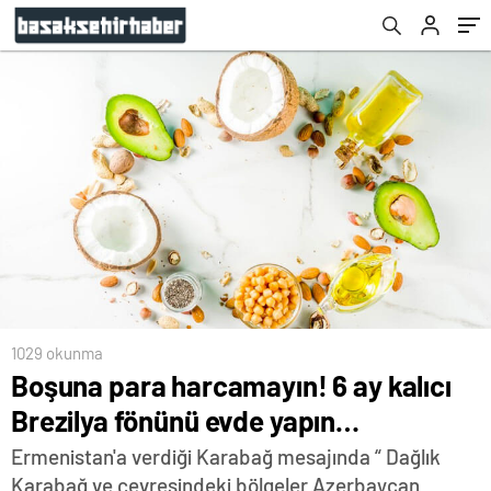
1029 okunma
Boşuna para harcamayın! 6 ay kalıcı
Brezilya fönünü evde yapın…
Ermenistan'a verdiği Karabağ mesajında “ Dağlık
Karabağ ve çevresindeki bölgeler Azerbaycan