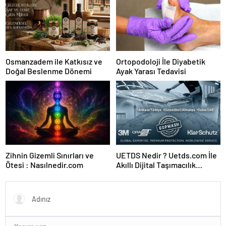
Osmanzadem ile Katkısız ve
Ortopodoloji İle Diyabetik
Doğal Beslenme Dönemi
Ayak Yarası Tedavisi
Zihnin Gizemli Sınırları ve
UETDS Nedir ? Uetds.com İle
Ötesi : Nasılnedir.com
Akıllı Dijital Taşımacılık
Yazılımı