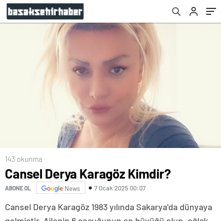
143 okunma
Cansel Derya Karagöz Kimdir?
7 Ocak 2025 00:07
ABONE OL
News
Cansel Derya Karagöz 1983 yılında Sakarya'da dünyaya
gelmiştir. Ailenin 6 çocuğunun en büyüğü olup, oğlak