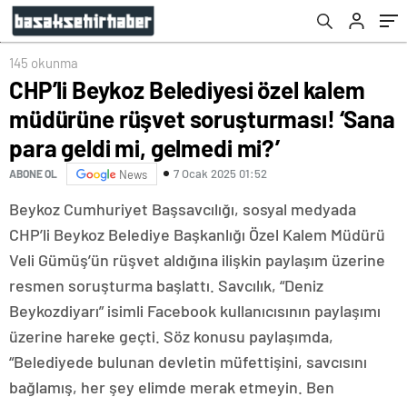
geldi mi, gelmedi mi?’
145 okunma
CHP’li Beykoz Belediyesi özel kalem
müdürüne rüşvet soruşturması! ‘Sana
para geldi mi, gelmedi mi?’
7 Ocak 2025 01:52
ABONE OL
News
Beykoz Cumhuriyet Başsavcılığı, sosyal medyada
CHP’li Beykoz Belediye Başkanlığı Özel Kalem Müdürü
Veli Gümüş’ün rüşvet aldığına ilişkin paylaşım üzerine
resmen soruşturma başlattı. Savcılık, “Deniz
Beykozdiyarı” isimli Facebook kullanıcısının paylaşımı
üzerine hareke geçti. Söz konusu paylaşımda,
“Belediyede bulunan devletin müfettişini, savcısını
bağlamış, her şey elimde merak etmeyin. Ben