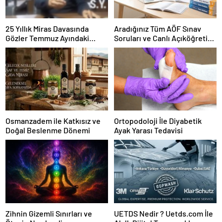
25 Yıllık Miras Davasında
Aradığınız Tüm AÖF Sınav
Gözler Temmuz Ayındaki
Soruları ve Canlı Açıköğretim
Karar Duruşmasına Çevrildi
Forumu Burada
Osmanzadem ile Katkısız ve
Ortopodoloji İle Diyabetik
Doğal Beslenme Dönemi
Ayak Yarası Tedavisi
Zihnin Gizemli Sınırları ve
UETDS Nedir ? Uetds.com İle