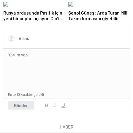
görmemiştiniz
önemi var
Rusya ordusunda Pasifik için
Şenol Güneş: Arda Turan Milli
yeni bir cephe açılıyor. Çin’in
Takım formasını giyebilir
ilk tepkisi!
En az 10 karakter gerekli
Gönder
HABER