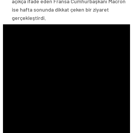
açıkça ifade eden Fransa Cumhurbaşkanı Macron
ise hafta sonunda dikkat çeken bir ziyaret
gerçekleştirdi.