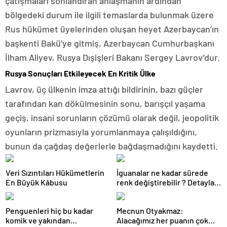
çatışmaları sonlandıran anlaşmanın ardından
bölgedeki durum ile ilgili temaslarda bulunmak üzere
Rus hükümet üyelerinden oluşan heyet Azerbaycan’ın
başkenti Bakü’ye gitmiş, Azerbaycan Cumhurbaşkanı
İlham Aliyev, Rusya Dışişleri Bakanı Sergey Lavrov’dur.
Rusya Sonuçları Etkileyecek En Kritik Ülke
Lavrov, üç ülkenin imza attığı bildirinin, bazı güçler
tarafından kan dökülmesinin sonu, barışçıl yaşama
geçiş, insani sorunların çözümü olarak değil, jeopolitik
oyunların prizmasıyla yorumlanmaya çalışıldığını,
bunun da çağdaş değerlerle bağdaşmadığını kaydetti.
Veri Sızıntıları Hükümetlerin
İguanalar ne kadar sürede
En Büyük Kâbusu
renk değiştirebilir ? Detaylar
burada…
Penguenleri hiç bu kadar
Mecnun Otyakmaz:
komik ve yakından
Alacağımız her puanın çok