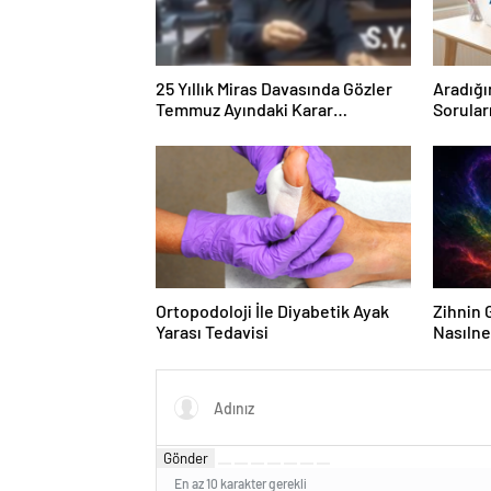
25 Yıllık Miras Davasında Gözler
Aradığı
Temmuz Ayındaki Karar
Sorular
Duruşmasına Çevrildi
Forumu
Ortopodoloji İle Diyabetik Ayak
Zihnin G
Yarası Tedavisi
Nasılne
Gönder
En az 10 karakter gerekli