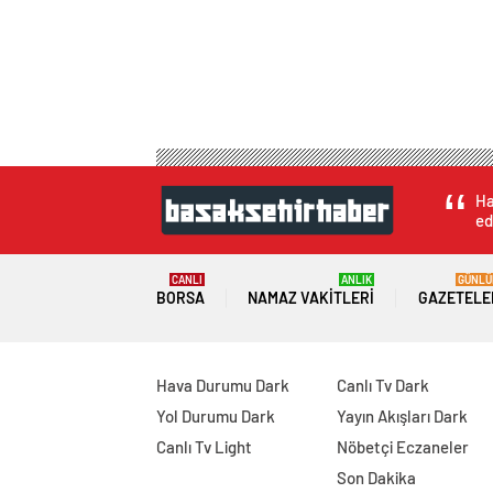
Ha
ed
CANLI
ANLIK
GÜNLÜ
BORSA
NAMAZ VAKITLERI
GAZETELE
Hava Durumu Dark
Canlı Tv Dark
Yol Durumu Dark
Yayın Akışları Dark
Canlı Tv Light
Nöbetçi Eczaneler
Son Dakika