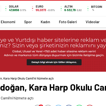
DOLAR
EURO
ALTIN
BITCOIN
47,6856
55,0373
6.532,79
%
0.11%
-0.01%
0,62
Ekonomi
Spor
Kadın
Foto Galeri
Videolar
 Kara Harp Okulu Camii’ni hizmete açtı
oğan, Kara Harp Okulu Cami