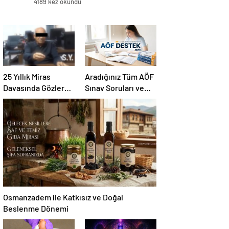
4189 kez okundu
25 Yıllık Miras
Aradığınız Tüm AÖF
Davasında Gözler
Sınav Soruları ve
Temmuz Ayındaki
Canlı Açıköğretim
Karar Duruşmasına
Forumu Burada
Çevrildi
Osmanzadem ile Katkısız ve Doğal
Beslenme Dönemi