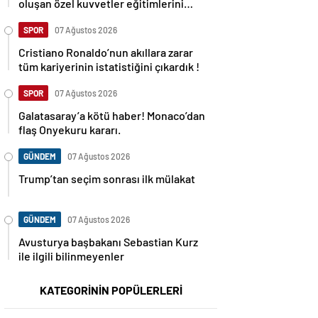
oluşan özel kuvvetler eğitimlerini
başlattı.
SPOR
07 Ağustos 2026
Cristiano Ronaldo’nun akıllara zarar
tüm kariyerinin istatistiğini çıkardık !
SPOR
07 Ağustos 2026
Galatasaray’a kötü haber! Monaco’dan
flaş Onyekuru kararı.
GÜNDEM
07 Ağustos 2026
Trump’tan seçim sonrası ilk mülakat
GÜNDEM
07 Ağustos 2026
Avusturya başbakanı Sebastian Kurz
ile ilgili bilinmeyenler
KATEGORİNİN POPÜLERLERİ