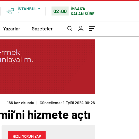
İMSAK'A
İSTANBUL
02:00
KALAN SÜRE
°
Yazarlar
Gazeteler
166 kez okundu
|
Güncelleme: 1 Eylül 2024 00:26
i’ni hizmete açtı
HIZLI YORUM YAP