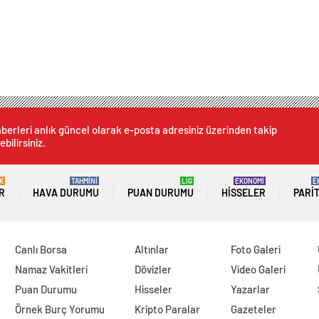
berleri anlık güncel olarak e-posta adresiniz üzerinden takip
ebilirsiniz.
K
TAHMİNİ
LİG
EKONOMİ
E
R
HAVA DURUMU
PUAN DURUMU
HISSELER
PARI
Canlı Borsa
Altınlar
Foto Galeri
Namaz Vakitleri
Dövizler
Video Galeri
Puan Durumu
Hisseler
Yazarlar
Örnek Burç Yorumu
Kripto Paralar
Gazeteler