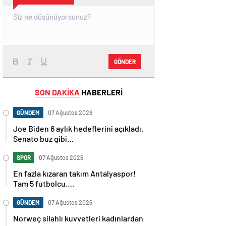
GÖNDER
SON DAKİKA
HABERLERİ
GÜNDEM
07 Ağustos 2026
Joe Biden 6 aylık hedeflerini açıkladı.
Senato buz gibi…
SPOR
07 Ağustos 2026
En fazla kızaran takım Antalyaspor!
Tam 5 futbolcu….
GÜNDEM
07 Ağustos 2026
Norweç silahlı kuvvetleri kadınlardan