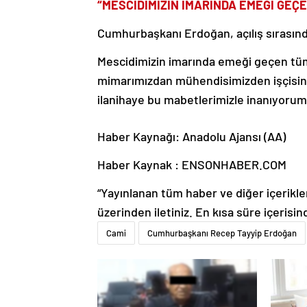
“MESCİDİMİZİN İMARINDA EMEĞİ GEÇ
Cumhurbaşkanı Erdoğan, açılış sırasınd
Mescidimizin imarında emeği geçen tüm
mimarımızdan mühendisimizden işçisine
ilanihaye bu mabetlerimizle inanıyorum 
Haber Kaynağı: Anadolu Ajansı (AA)
Haber Kaynak : ENSONHABER.COM
“Yayınlanan tüm haber ve diğer içerikler i
üzerinden iletiniz. En kısa süre içerisin
Cami
Cumhurbaşkanı Recep Tayyip Erdoğan