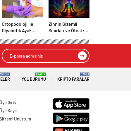
Ortopodoloji İle
Zihnin Gizemli
Diyabetik Ayak
Sınırları ve Ötesi :
Yarası Tedavisi
Nasılnedir.com
KONOMİ
TRAFİK
CANLI
TELER
YOL DURUMU
KRIPTO PARALAR
Üye Giriş
Üye Kayıt
Şifremi Unuttum