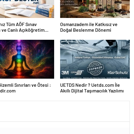
nız Tüm AÖF Sınav
Osmanzadem ile Katkısız ve
ı ve Canlı Açıköğretim
Doğal Beslenme Dönemi
 Burada
izemli Sınırları ve Ötesi :
UETDS Nedir ? Uetds.com İle
dir.com
Akıllı Dijital Taşımacılık Yazılımı