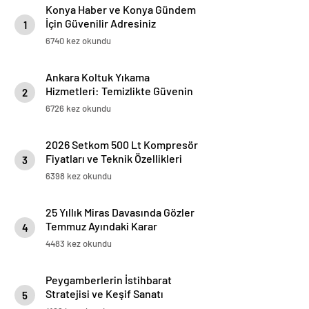
Konya Haber ve Konya Gündem
İçin Güvenilir Adresiniz
1
6740 kez okundu
Ankara Koltuk Yıkama
Hizmetleri: Temizlikte Güvenin
2
Adresi
6726 kez okundu
2026 Setkom 500 Lt Kompresör
Fiyatları ve Teknik Özellikleri
3
6398 kez okundu
25 Yıllık Miras Davasında Gözler
Temmuz Ayındaki Karar
4
Duruşmasına Çevrildi
4483 kez okundu
Peygamberlerin İstihbarat
Stratejisi ve Keşif Sanatı
5