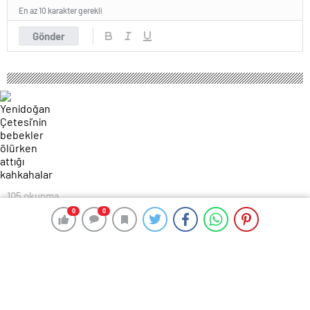
En az 10 karakter gerekli
Gönder
105 okunma
Yenidoğan Çetesi’nin bebekler ölürken
0
0
0
0
attığı kahkahalar
20 Ekim 2024 23:30
ABONE OL
News