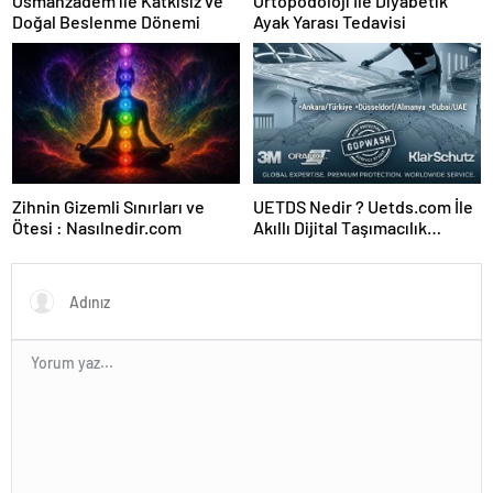
Osmanzadem ile Katkısız ve
Ortopodoloji İle Diyabetik
Doğal Beslenme Dönemi
Ayak Yarası Tedavisi
Zihnin Gizemli Sınırları ve
UETDS Nedir ? Uetds.com İle
Ötesi : Nasılnedir.com
Akıllı Dijital Taşımacılık
Yazılımı