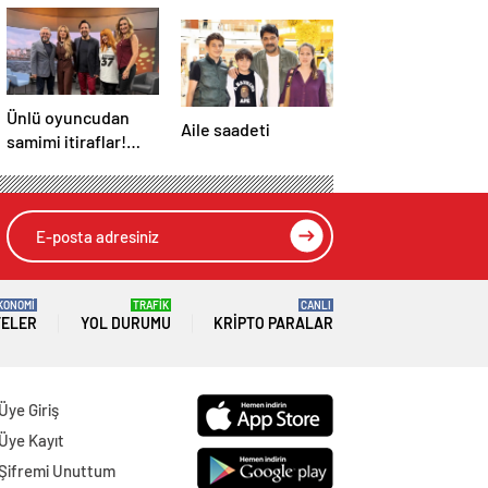
Ünlü oyuncudan
Aile saadeti
samimi itiraflar!
“Onun yerinde
olsaydım diye çok
düşündüm”
KONOMİ
TRAFİK
CANLI
TELER
YOL DURUMU
KRIPTO PARALAR
Üye Giriş
Üye Kayıt
Şifremi Unuttum