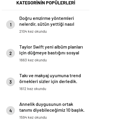
KATEGORİNİN POPÜLERLERİ
Doğru emzirme yöntemleri
nelerdir, sütün yettiği nasıl
1
anlaşılır?
2104 kez okundu
Taylor Swift yeni albüm planları
için düğmeye bastığını sosyal
2
medyadan duyurdu!
1663 kez okundu
Takı ve makyaj uyumuna trend
örnekleri sizler için derledik.
3
1612 kez okundu
Annelik duygusunun ortak
tanımı diyebileceğimiz 10 başlık.
4
1594 kez okundu