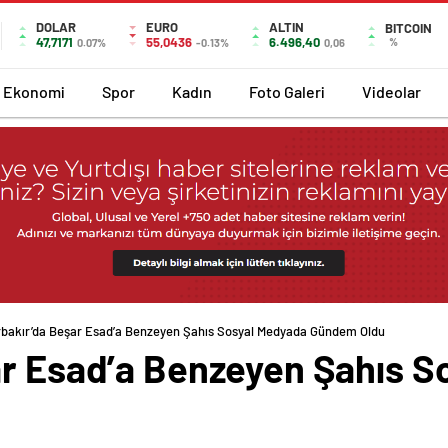
DOLAR
EURO
ALTIN
BITCOIN
47,7171
55,0436
6.496,40
%
0.07%
-0.13%
0,06
Ekonomi
Spor
Kadın
Foto Galeri
Videolar
rbakır’da Beşar Esad’a Benzeyen Şahıs Sosyal Medyada Gündem Oldu
ar Esad’a Benzeyen Şahıs 