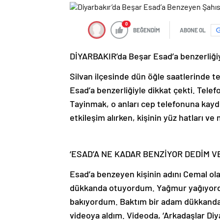
0
BEĞENDİM
ABONE OL
DİYARBAKIR’da Beşar Esad’a benzerliği
Silvan ilçesinde dün öğle saatlerinde t
Esad’a benzerliğiyle dikkat çekti. Tel
Tayinmak, o anları cep telefonuna kayd
etkileşim alırken, kişinin yüz hatları ve
‘ESAD’A NE KADAR BENZİYOR DEDİM VE
Esad’a benzeyen kişinin adını Cemal ol
dükkanda otuyordum. Yağmur yağıyordu
bakıyordum. Baktım bir adam dükkandan
videoya aldım. Videoda, ‘Arkadaşlar Di