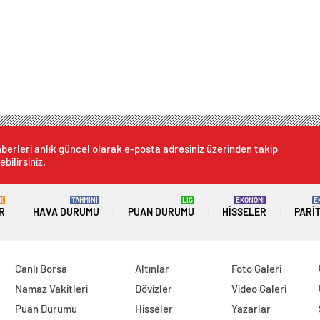
berleri anlık güncel olarak e-posta adresiniz üzerinden takip
ebilirsiniz.
K
TAHMİNİ
LİG
EKONOMİ
E
R
HAVA DURUMU
PUAN DURUMU
HISSELER
PARI
Canlı Borsa
Altınlar
Foto Galeri
Namaz Vakitleri
Dövizler
Video Galeri
Puan Durumu
Hisseler
Yazarlar