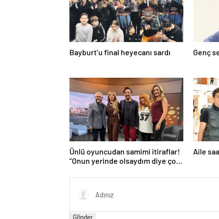
Bayburt’u final heyecanı sardı
Genç se
Ünlü oyuncudan samimi itiraflar!
Aile sa
“Onun yerinde olsaydım diye çok
düşündüm”
Gönder