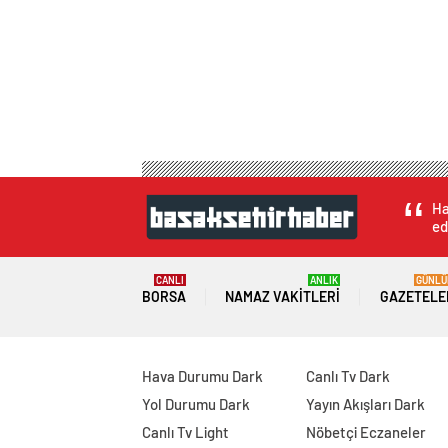
Ha
ed
CANLI
ANLIK
GÜNLÜ
BORSA
NAMAZ VAKITLERI
GAZETELE
Hava Durumu Dark
Canlı Tv Dark
Yol Durumu Dark
Yayın Akışları Dark
Canlı Tv Light
Nöbetçi Eczaneler