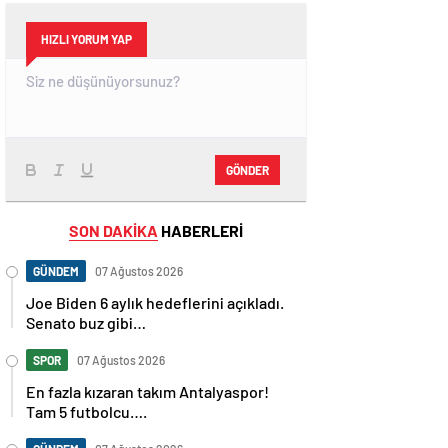
HIZLI YORUM YAP
GÖNDER
SON DAKİKA
HABERLERİ
GÜNDEM
07 Ağustos 2026
Joe Biden 6 aylık hedeflerini açıkladı.
Senato buz gibi…
SPOR
07 Ağustos 2026
En fazla kızaran takım Antalyaspor!
Tam 5 futbolcu….