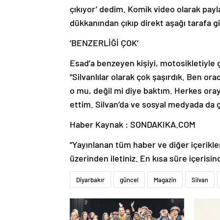
çıkıyor’ dedim. Komik video olarak pa
dükkanından çıkıp direkt aşağı tarafa git
‘BENZERLİĞİ ÇOK’
Esad’a benzeyen kişiyi, motosikletiyl
“Silvanlılar olarak çok şaşırdık. Ben o
o mu, değil mi diye baktım. Herkes ora
ettim. Silvan’da ve sosyal medyada da
Haber Kaynak : SONDAKIKA.COM
“Yayınlanan tüm haber ve diğer içerikler i
üzerinden iletiniz. En kısa süre içerisin
Diyarbakır
güncel
Magazin
Silvan