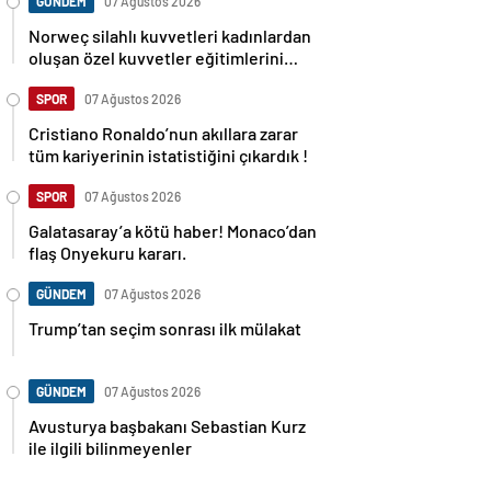
GÜNDEM
07 Ağustos 2026
Norweç silahlı kuvvetleri kadınlardan
oluşan özel kuvvetler eğitimlerini
başlattı.
SPOR
07 Ağustos 2026
Cristiano Ronaldo’nun akıllara zarar
tüm kariyerinin istatistiğini çıkardık !
SPOR
07 Ağustos 2026
Galatasaray’a kötü haber! Monaco’dan
flaş Onyekuru kararı.
GÜNDEM
07 Ağustos 2026
Trump’tan seçim sonrası ilk mülakat
GÜNDEM
07 Ağustos 2026
Avusturya başbakanı Sebastian Kurz
ile ilgili bilinmeyenler