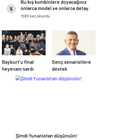
Bu kış kombinlere doyacağınız
onlarca model ve onlarca detay.
5
1589 kez okundu
Bayburt’u final
Genç senaristlere
heyecanı sardı
destek
Şimdi Yunanistan düşünsün!