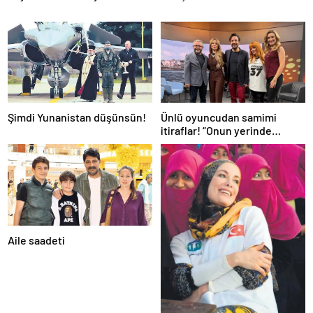
Şimdi Yunanistan düşünsün!
Ünlü oyuncudan samimi
itiraflar! “Onun yerinde
olsaydım diye çok düşündüm”
Aile saadeti