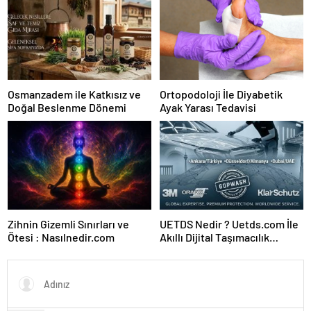
Osmanzadem ile Katkısız ve
Ortopodoloji İle Diyabetik
Doğal Beslenme Dönemi
Ayak Yarası Tedavisi
Zihnin Gizemli Sınırları ve
UETDS Nedir ? Uetds.com İle
Ötesi : Nasılnedir.com
Akıllı Dijital Taşımacılık
Yazılımı