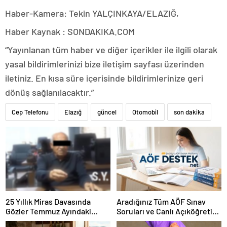
Haber-Kamera: Tekin YALÇINKAYA/ELAZIĞ,
Haber Kaynak : SONDAKIKA.COM
“Yayınlanan tüm haber ve diğer içerikler ile ilgili olarak
yasal bildirimlerinizi bize iletişim sayfası üzerinden
iletiniz. En kısa süre içerisinde bildirimlerinize geri
dönüş sağlanılacaktır.”
Cep Telefonu
Elazığ
güncel
Otomobil
son dakika
25 Yıllık Miras Davasında
Aradığınız Tüm AÖF Sınav
Gözler Temmuz Ayındaki
Soruları ve Canlı Açıköğretim
Karar Duruşmasına Çevrildi
Forumu Burada