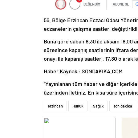
0
BEĞENDİM
ABONE OL
56. Bölge Erzincan Eczacı Odası Yönet
eczanelerin çalışma saatleri değiştirildi
Buna göre sabah 8.30 ile akşam 18.00 a
süresince kapanış saatlerinin iftara d
onayı ile kapanış saatleri, 17.30 olarak 
Haber Kaynak : SONDAKIKA.COM
“Yayınlanan tüm haber ve diğer içerikler i
üzerinden iletiniz. En kısa süre içerisin
erzincan
Hukuk
Sağlık
son dakika