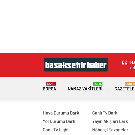
Ha
ed
CANLI
ANLIK
GÜNLÜ
BORSA
NAMAZ VAKITLERI
GAZETELE
Hava Durumu Dark
Canlı Tv Dark
Yol Durumu Dark
Yayın Akışları Dark
Canlı Tv Light
Nöbetçi Eczaneler