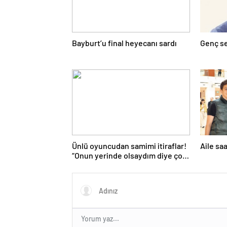
Bayburt’u final heyecanı sardı
Genç se
Ünlü oyuncudan samimi itiraflar!
Aile sa
“Onun yerinde olsaydım diye çok
düşündüm”