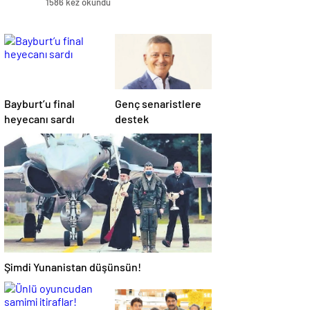
1586 kez okundu
Bayburt’u final
Genç senaristlere
heyecanı sardı
destek
Şimdi Yunanistan düşünsün!