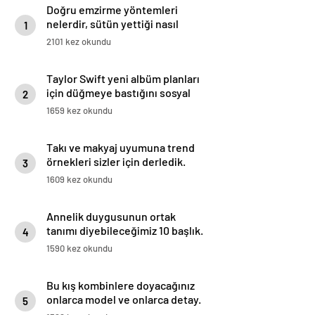
Doğru emzirme yöntemleri
nelerdir, sütün yettiği nasıl
1
anlaşılır?
2101 kez okundu
Taylor Swift yeni albüm planları
için düğmeye bastığını sosyal
2
medyadan duyurdu!
1659 kez okundu
Takı ve makyaj uyumuna trend
örnekleri sizler için derledik.
3
1609 kez okundu
Annelik duygusunun ortak
tanımı diyebileceğimiz 10 başlık.
4
1590 kez okundu
Bu kış kombinlere doyacağınız
onlarca model ve onlarca detay.
5