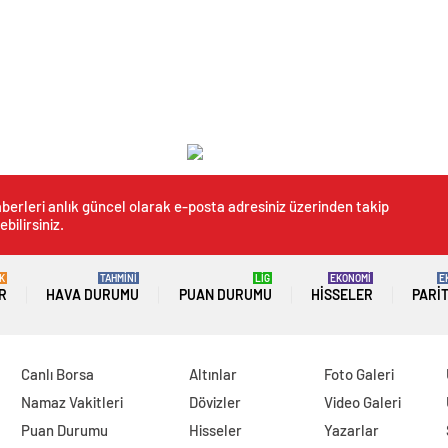
berleri anlık güncel olarak e-posta adresiniz üzerinden takip
ebilirsiniz.
K
TAHMİNİ
LİG
EKONOMİ
E
R
HAVA DURUMU
PUAN DURUMU
HISSELER
PARI
Canlı Borsa
Altınlar
Foto Galeri
Namaz Vakitleri
Dövizler
Video Galeri
Puan Durumu
Hisseler
Yazarlar