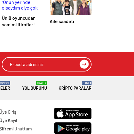
Ünlü oyuncudan
Aile saadeti
samimi itiraflar!
“Onun yerinde
olsaydım diye çok
düşündüm”
KONOMİ
TRAFİK
CANLI
TELER
YOL DURUMU
KRIPTO PARALAR
Üye Giriş
Üye Kayıt
Şifremi Unuttum