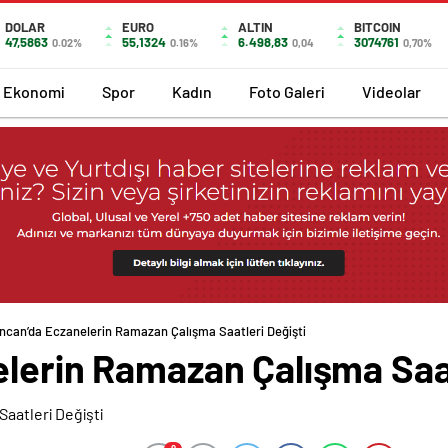
DOLAR
EURO
ALTIN
BITCOIN
47,5863
55,1324
6.498,83
3074761
0.02%
0.16%
0,04
0,70%
Ekonomi
Spor
Kadın
Foto Galeri
Videolar
incan’da Eczanelerin Ramazan Çalışma Saatleri Değişti
lerin Ramazan Çalışma Saat