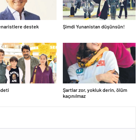
naristlere destek
Şimdi Yunanistan düşünsün!
adeti
Şartlar zor, yokluk derin, ölüm
kaçınılmaz