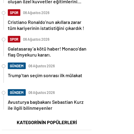
oluşan özel kuvvetler eğitimlerini
başlattı.
SPOR
06 Ağustos 2026
Cristiano Ronaldo’nun akıllara zarar
tüm kariyerinin istatistiğini çıkardık !
SPOR
06 Ağustos 2026
Galatasaray’a kötü haber! Monaco’dan
flaş Onyekuru kararı.
GÜNDEM
06 Ağustos 2026
Trump’tan seçim sonrası ilk mülakat
GÜNDEM
06 Ağustos 2026
Avusturya başbakanı Sebastian Kurz
ile ilgili bilinmeyenler
KATEGORİNİN POPÜLERLERİ