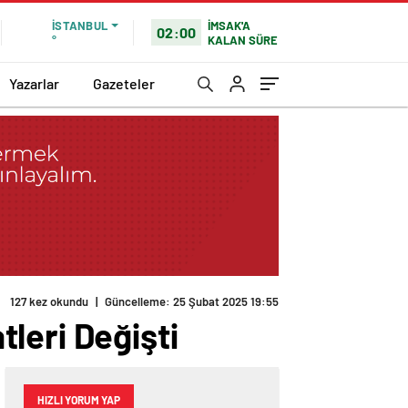
İMSAK'A
İSTANBUL
02:00
KALAN SÜRE
°
Yazarlar
Gazeteler
127 kez okundu
|
Güncelleme: 25 Şubat 2025 19:55
leri Değişti
HIZLI YORUM YAP