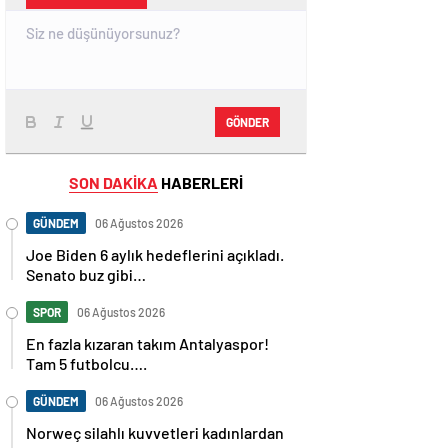
GÖNDER
SON DAKİKA
HABERLERİ
GÜNDEM
06 Ağustos 2026
Joe Biden 6 aylık hedeflerini açıkladı.
Senato buz gibi…
SPOR
06 Ağustos 2026
En fazla kızaran takım Antalyaspor!
Tam 5 futbolcu….
GÜNDEM
06 Ağustos 2026
Norweç silahlı kuvvetleri kadınlardan