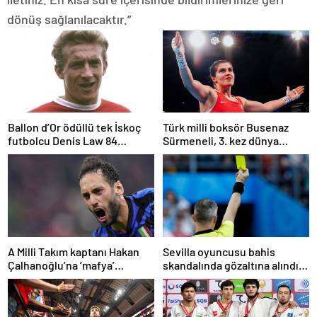
dönüş sağlanılacaktır.”
Ballon d’Or ödüllü tek İskoç
Türk milli boksör Busenaz
futbolcu Denis Law 84
Sürmeneli, 3. kez dünya
yaşında öldü
şampiyonu oldu
A Milli Takım kaptanı Hakan
Sevilla oyuncusu bahis
Çalhanoğlu’na ‘mafya’
skandalında gözaltına alındı:
soruşturmasında ceza
Son dakikalarda sarı kart
görmüş