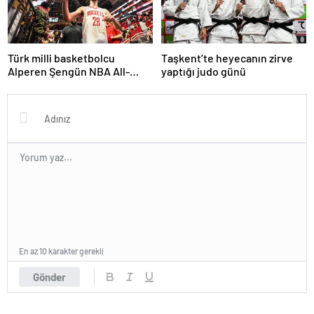
Türk milli basketbolcu
Taşkent’te heyecanın zirve
Alperen Şengün NBA All-
yaptığı judo günü
Star’a seçildi
En az 10 karakter gerekli
Gönder