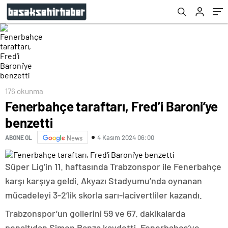
176 okunma
Fenerbahçe taraftarı, Fred’i Baroni’ye
benzetti
4 Kasım 2024 06:00
ABONE OL
News
Süper Lig’in 11. haftasında Trabzonspor ile Fenerbahçe
karşı karşıya geldi. Akyazı Stadyumu’nda oynanan
mücadeleyi 3-2’lik skorla sarı-lacivertliler kazandı.
Trabzonspor’un gollerini 59 ve 67. dakikalarda
penaltıdan Simon Banza kaydetti. Fenerbahçe’ye