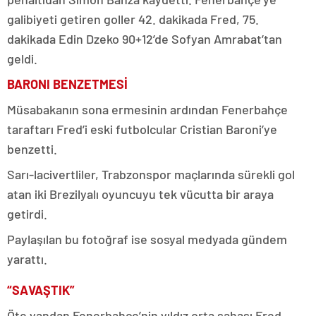
galibiyeti getiren goller 42. dakikada Fred, 75.
dakikada Edin Dzeko 90+12’de Sofyan Amrabat’tan
geldi.
BARONI BENZETMESİ
Müsabakanın sona ermesinin ardından Fenerbahçe
taraftarı Fred’i eski futbolcular Cristian Baroni’ye
benzetti.
Sarı-lacivertliler, Trabzonspor maçlarında sürekli gol
atan iki Brezilyalı oyuncuyu tek vücutta bir araya
getirdi.
Paylaşılan bu fotoğraf ise sosyal medyada gündem
yarattı.
“SAVAŞTIK”
Öte yandan Fenerbahçe’nin yıldız orta sahası Fred,