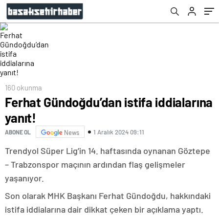
takas! Flaş transferi duyurdular…
160 okunma
Ferhat Gündoğdu’dan istifa iddialarına
yanıt!
1 Aralık 2024 09:11
ABONE OL
News
Trendyol Süper Lig’in 14. haftasında oynanan Göztepe
– Trabzonspor maçının ardından flaş gelişmeler
yaşanıyor.
Son olarak MHK Başkanı Ferhat Gündoğdu, hakkındaki
istifa iddialarına dair dikkat çeken bir açıklama yaptı.