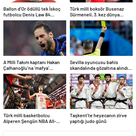
Ballon d’Or ödüllü tek İskoç
Türk milli boksör Busenaz
futbolcu Denis Law 84
Sürmeneli, 3. kez dünya
yaşında öldü
şampiyonu oldu
A Milli Takım kaptanı Hakan
Sevilla oyuncusu bahis
Çalhanoğlu’na ‘mafya’
skandalında gözaltına alındı:
soruşturmasında ceza
Son dakikalarda sarı kart
görmüş
Türk milli basketbolcu
Taşkent’te heyecanın zirve
Alperen Şengün NBA All-
yaptığı judo günü
Star’a seçildi