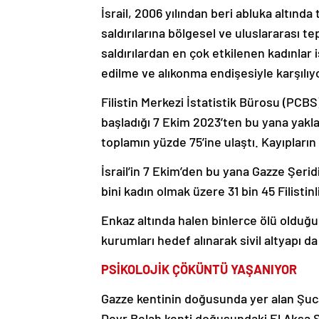
İsrail, 2006 yılından beri abluka altında
saldırılarına bölgesel ve uluslararası 
saldırılardan en çok etkilenen kadınlar 
edilme ve alıkonma endişesiyle karşılıy
Filistin Merkezi İstatistik Bürosu (PCBS
başladığı 7 Ekim 2023’ten bu yana yaklaş
toplamın yüzde 75’ine ulaştı. Kayıpların
İsrail’in 7 Ekim’den bu yana Gazze Şeridi
bini kadın olmak üzere 31 bin 45 Filistinl
Enkaz altında halen binlerce ölü olduğu b
kurumları hedef alınarak sivil altyapı da 
PSİKOLOJİK ÇÖKÜNTÜ YAŞANIYOR
Gazze kentinin doğusunda yer alan Şuca
Deyr Belah kenti doğusundaki El Aksa Şe