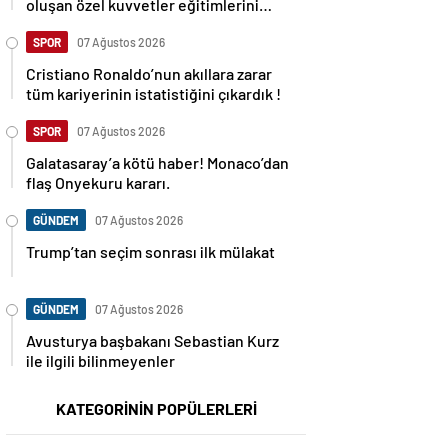
oluşan özel kuvvetler eğitimlerini
başlattı.
SPOR
07 Ağustos 2026
Cristiano Ronaldo’nun akıllara zarar
tüm kariyerinin istatistiğini çıkardık !
SPOR
07 Ağustos 2026
Galatasaray’a kötü haber! Monaco’dan
flaş Onyekuru kararı.
GÜNDEM
07 Ağustos 2026
Trump’tan seçim sonrası ilk mülakat
GÜNDEM
07 Ağustos 2026
Avusturya başbakanı Sebastian Kurz
ile ilgili bilinmeyenler
KATEGORİNİN POPÜLERLERİ