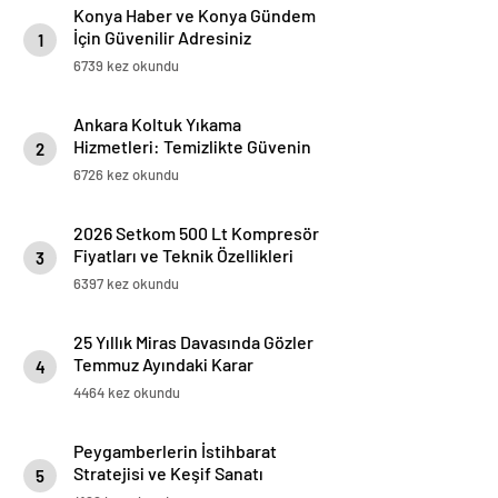
Konya Haber ve Konya Gündem
İçin Güvenilir Adresiniz
1
6739 kez okundu
Ankara Koltuk Yıkama
Hizmetleri: Temizlikte Güvenin
2
Adresi
6726 kez okundu
2026 Setkom 500 Lt Kompresör
Fiyatları ve Teknik Özellikleri
3
6397 kez okundu
25 Yıllık Miras Davasında Gözler
Temmuz Ayındaki Karar
4
Duruşmasına Çevrildi
4464 kez okundu
Peygamberlerin İstihbarat
Stratejisi ve Keşif Sanatı
5