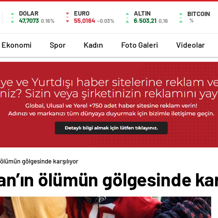
DOLAR
EURO
ALTIN
BITCOIN
47,7073
55,0164
6.503,21
%
0.16%
-0.03%
0,16
Ekonomi
Spor
Kadın
Foto Galeri
Videolar
n ölümün gölgesinde karşılıyor
zan’ın ölümün gölgesinde kar