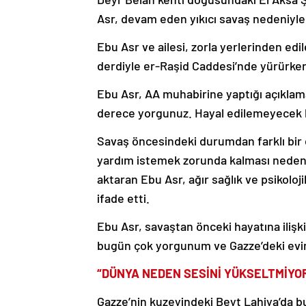
Asr, devam eden yıkıcı savaş nedeniyle 
Ebu Asr ve ailesi, zorla yerlerinden ed
derdiyle er-Raşid Caddesi’nde yürürken 
Ebu Asr, AA muhabirine yaptığı açıklama
derece yorgunuz. Hayal edilemeyecek ka
Savaş öncesindeki durumdan farklı bir 
yardım istemek zorunda kalması nedeni
aktaran Ebu Asr, ağır sağlık ve psikoloj
ifade etti.
Ebu Asr, savaştan önceki hayatına ilişk
bugün çok yorgunum ve Gazze’deki evi
“DÜNYA NEDEN SESİNİ YÜKSELTMİYO
Gazze’nin kuzeyindeki Beyt Lahiya’da 