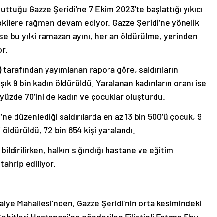
 tuttuğu Gazze Şeridi’ne 7 Ekim 2023’te başlattığı yıkıcı
tepkilere rağmen devam ediyor. Gazze Şeridi’ne yönelik
ise bu yılki ramazan ayını, her an öldürülme, yerinden
or.
) tarafından yayımlanan rapora göre, saldırıların
ık 9 bin kadın öldürüldü. Yaralanan kadınların oranı ise
 yüzde 70’ini de kadın ve çocuklar oluşturdu.
’ne düzenlediği saldırılarda en az 13 bin 500’ü çocuk, 9
i öldürüldü, 72 bin 654 kişi yaralandı.
ildirilirken, halkın sığındığı hastane ve eğitim
tahrip ediliyor.
iye Mahallesi’nden, Gazze Şeridi’nin orta kesimindeki
hitleri Hastanesi’ne gönderilen Filistinli Fatıma Ebu