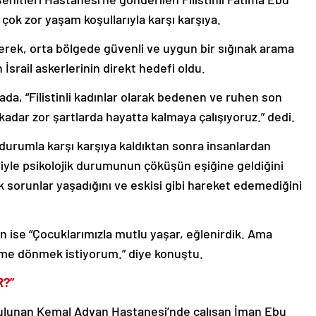
çok zor yaşam koşullarıyla karşı karşıya.
ilerek, orta bölgede güvenli ve uygun bir sığınak arama
İsrail askerlerinin direkt hedefi oldu.
da, “Filistinli kadınlar olarak bedenen ve ruhen son
dar zor şartlarda hayatta kalmaya çalışıyoruz.” dedi.
durumla karşı karşıya kaldıktan sonra insanlardan
yle psikolojik durumunun çöküşün eşiğine geldiğini
ik sorunlar yaşadığını ve eskisi gibi hareket edemediğini
in ise “Çocuklarımızla mutlu yaşar, eğlenirdik. Ama
me dönmek istiyorum.” diye konuştu.
R?”
bulunan Kemal Advan Hastanesi’nde çalışan İman Ebu