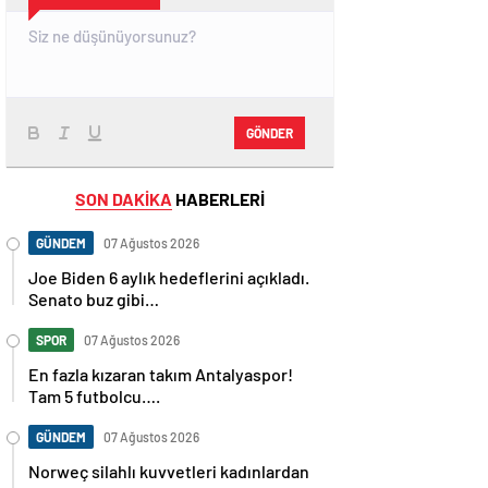
GÖNDER
SON DAKİKA
HABERLERİ
GÜNDEM
07 Ağustos 2026
Joe Biden 6 aylık hedeflerini açıkladı.
Senato buz gibi…
SPOR
07 Ağustos 2026
En fazla kızaran takım Antalyaspor!
Tam 5 futbolcu….
GÜNDEM
07 Ağustos 2026
Norweç silahlı kuvvetleri kadınlardan