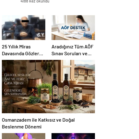
4188 kez okundu
25 Yıllık Miras
Aradığınız Tüm AÖF
Davasında Gözler
Sınav Soruları ve
Temmuz Ayındaki
Canlı Açıköğretim
Karar Duruşmasına
Forumu Burada
Çevrildi
Osmanzadem ile Katkısız ve Doğal
Beslenme Dönemi