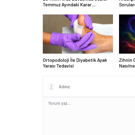
Temmuz Ayındaki Karar
Sorular
Duruşmasına Çevrildi
Forumu
Ortopodoloji İle Diyabetik Ayak
Zihnin G
Yarası Tedavisi
Nasılne