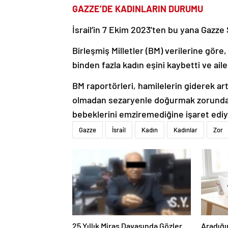
GAZZE’DE KADINLARIN DURUMU
İsrail’in 7 Ekim 2023’ten bu yana Gazze Ş
Birleşmiş Milletler (BM) verilerine göre,
binden fazla kadın eşini kaybetti ve ai
BM raportörleri, hamilelerin giderek ar
olmadan sezaryenle doğurmak zorunda k
bebeklerini emziremediğine işaret ediy
Gazze
İsrail
Kadın
Kadınlar
Zor
25 Yıllık Miras Davasında Gözler
Aradığı