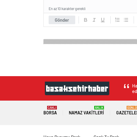
En az 10 karakter gerekli
Gönder
Ha
ed
CANLI
ANLIK
GÜNLÜ
BORSA
NAMAZ VAKITLERI
GAZETELE