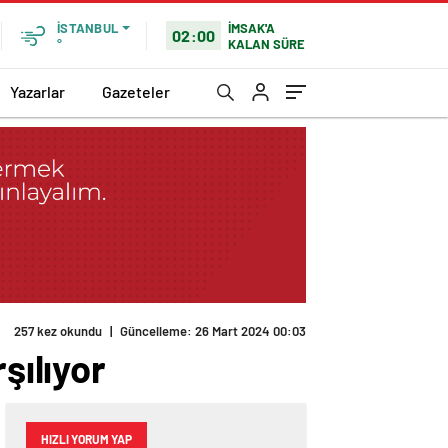
İMSAK'A
İSTANBUL
02:00
KALAN SÜRE
°
Yazarlar
Gazeteler
257 kez okundu
|
Güncelleme: 26 Mart 2024 00:03
şılıyor
HIZLI YORUM YAP