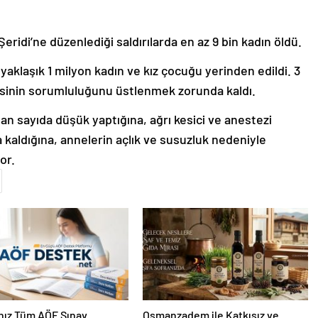
eridi’ne düzenlediği saldırılarda en az 9 bin kadın öldü.
 yaklaşık 1 milyon kadın ve kız çocuğu yerinden edildi. 3
lesinin sorumluluğunu üstlenmek zorunda kaldı.
tan sayıda düşük yaptığına, ağrı kesici ve anestezi
aldığına, annelerin açlık ve susuzluk nedeniyle
or.
nız Tüm AÖF Sınav
Osmanzadem ile Katkısız ve