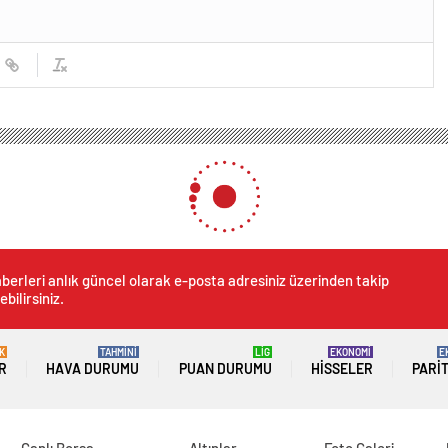
berleri anlık güncel olarak e-posta adresiniz üzerinden takip
ebilirsiniz.
K
TAHMİNİ
LİG
EKONOMİ
E
R
HAVA DURUMU
PUAN DURUMU
HISSELER
PARI