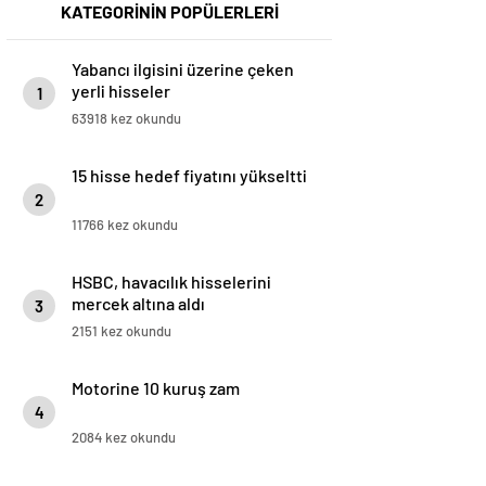
KATEGORİNİN POPÜLERLERİ
Yabancı ilgisini üzerine çeken
yerli hisseler
1
63918 kez okundu
15 hisse hedef fiyatını yükseltti
2
11766 kez okundu
HSBC, havacılık hisselerini
mercek altına aldı
3
2151 kez okundu
Motorine 10 kuruş zam
4
2084 kez okundu