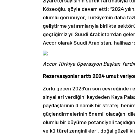
ziyaretçi sayısının sürekli artmasıyla
Köseoğlu, şöyle devam etti: “2024 yılı
olumlu görünüyor. Türkiye’nin daha faz
geliştirme yatırımlarıyla birlikte sektö
geçtiğimiz yıl Suudi Arabistan’dan gele
Accor olarak Suudi Arabistan, halihazır
Accor Türkiye Operasyon Başkan Yardı
Rezervasyonlar arttı 2024 umut veriyo
Zorlu geçen 2023’ün son çeyreğinde re
sinyalleri verdiğini kaydeden Kaya Pa
paydaşlarının dinamik bir strateji ben
güçlendirmelerinin önemli olacağını dil
olumlu bir büyüme potansiyeli taşıdığın
ve kültürel zenginlikleri, doğal güzelli