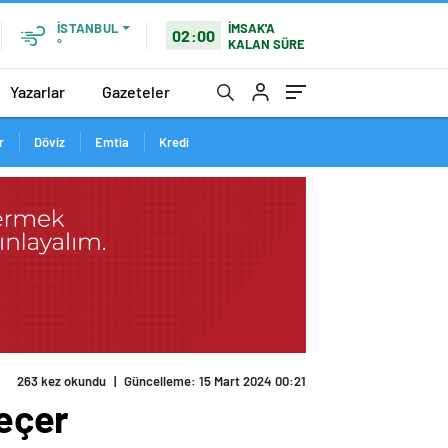
İMSAK'A
İSTANBUL
02:00
KALAN SÜRE
°
Yazarlar
Gazeteler
r
Döviz
Emtia
Kredi
263 kez okundu
|
Güncelleme: 15 Mart 2024 00:21
geçer