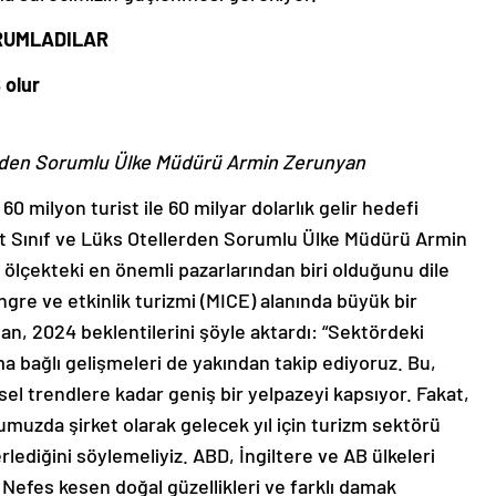
ORUMLADILAR
 olur
lerden Sorumlu Ülke Müdürü
Armin Zerunyan
60 milyon turist ile 60 milyar dolarlık gelir hedefi
st Sınıf ve Lüks Otellerden Sorumlu Ülke Müdürü Armin
 ölçekteki en önemli pazarlarından biri olduğunu dile
ongre ve etkinlik turizmi (MICE) alanında büyük bir
an, 2024 beklentilerini şöyle aktardı: “Sektördeki
ma bağlı gelişmeleri de yakından takip ediyoruz. Bu,
el trendlere kadar geniş bir yelpazeyi kapsıyor. Fakat,
uzda şirket olarak gelecek yıl için turizm sektörü
rlediğini söylemeliyiz. ABD, İngiltere ve AB ülkeleri
efes kesen doğal güzellikleri ve farklı damak