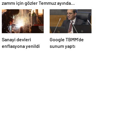
zammı için gözler Temmuz ayında…
Sanayi devleri
Google TBMM’de
enflasyona yenildi
sunum yaptı