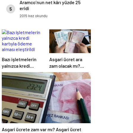
Aramco’nun net kârı yüzde 25
eridi
5
2015 kez okundu
Bazı işletmelerin
Asgari ücret ara
yalnızca kredi
zam olacak mı?
kartıyla ödeme
Asgari ücret
alması eleştirildi
Temmuz zammı için
kapıyı kapattı
Asgari ücrete zam var mı? Asgari ücret