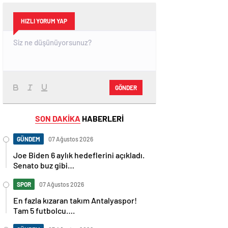
HIZLI YORUM YAP
GÖNDER
SON DAKİKA
HABERLERİ
GÜNDEM
07 Ağustos 2026
Joe Biden 6 aylık hedeflerini açıkladı.
Senato buz gibi…
SPOR
07 Ağustos 2026
En fazla kızaran takım Antalyaspor!
Tam 5 futbolcu….