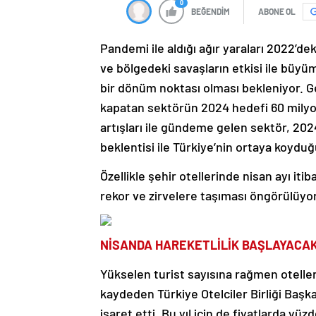
0
BEĞENDİM
ABONE OL
Pandemi ile aldığı ağır yaraları 2022’de
ve bölgedeki savaşların etkisi ile büyü
bir dönüm noktası olması bekleniyor. Geç
kapatan sektörün 2024 hedefi 60 milyon 
artışları ile gündeme gelen sektör, 202
beklentisi ile Türkiye’nin ortaya koydu
Özellikle şehir otellerinde nisan ayı iti
rekor ve zirvelere taşıması öngörülüyor
NİSANDA HAREKETLİLİK BAŞLAYACA
Yükselen turist sayısına rağmen oteller
kaydeden Türkiye Otelciler Birliği Başk
işaret etti. Bu yıl için de fiyatlarda yü