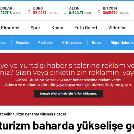
DOLAR
EURO
ALTIN
BITCOIN
47,7118
55,0231
6.524,71
3065674
0.16%
-0.01%
0,49
-0,30%
Ekonomi
Spor
Kadın
Foto Galeri
Videolar
ınlar
Hisseler
Pariteler
Kritoparalar
Borsa
Diğer Haberle
est edilir turizm baharda yükselişe geçer
ir turizm baharda yükselişe 