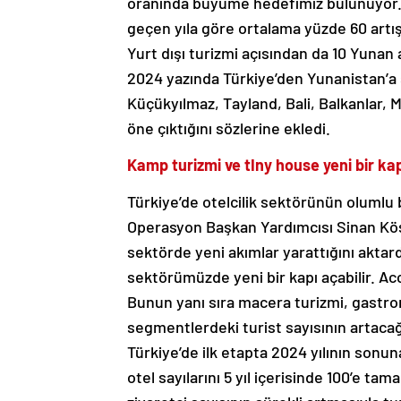
oranında büyüme hedefimiz bulunuyor. Yu
geçen yıla göre ortalama yüzde 60 artı
Yurt dışı turizmi açısından da 10 Yunan 
2024 yazında Türkiye’den Yunanistan’a s
Küçükyılmaz, Tayland, Bali, Balkanlar, M
öne çıktığını sözlerine ekledi.
Kamp turizmi ve tIny house yeni bir ka
Türkiye’de otelcilik sektörünün olumlu 
Operasyon Başkan Yardımcısı Sinan Köse
sektörde yeni akımlar yarattığını aktar
sektörümüzde yeni bir kapı açabilir. Ac
Bunun yanı sıra macera turizmi, gastrono
segmentlerdeki turist sayısının artacağ
Türkiye’de ilk etapta 2024 yılının sonuna
otel sayılarını 5 yıl içerisinde 100’e ta