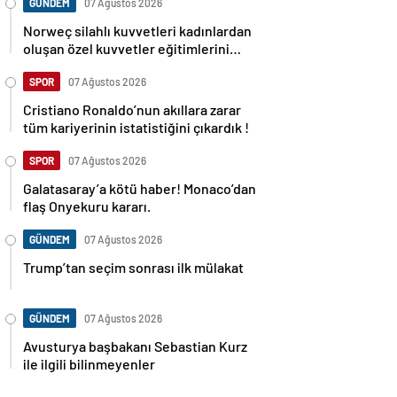
GÜNDEM
07 Ağustos 2026
Norweç silahlı kuvvetleri kadınlardan
oluşan özel kuvvetler eğitimlerini
başlattı.
SPOR
07 Ağustos 2026
Cristiano Ronaldo’nun akıllara zarar
tüm kariyerinin istatistiğini çıkardık !
SPOR
07 Ağustos 2026
Galatasaray’a kötü haber! Monaco’dan
flaş Onyekuru kararı.
GÜNDEM
07 Ağustos 2026
Trump’tan seçim sonrası ilk mülakat
GÜNDEM
07 Ağustos 2026
Avusturya başbakanı Sebastian Kurz
ile ilgili bilinmeyenler