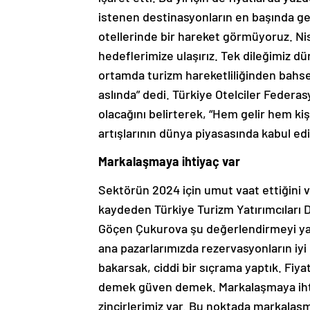
istenen destinasyonların en başında gel
otellerinde bir hareket görmüyoruz. Nisa
hedeflerimize ulaşırız. Tek dileğimiz d
ortamda turizm hareketliliğinden bahs
aslında” dedi. Türkiye Otelciler Federas
olacağını belirterek, “Hem gelir hem kiş
artışlarının dünya piyasasında kabul edil
Markalaşmaya ihtiyaç var
Sektörün 2024 için umut vaat ettiğini
kaydeden Türkiye Turizm Yatırımcıları 
Göçen Çukurova şu değerlendirmeyi yap
ana pazarlarımızda rezervasyonların iyi
bakarsak, ciddi bir sıçrama yaptık. Fiy
demek güven demek. Markalaşmaya ihtiya
zincirlerimiz var. Bu noktada markalaş