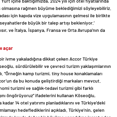
rt içine baktığımızda, 2024 yılı için otel fiyatlarında
ş olmasına rağmen büyüme beklediğimizi söyleyebiliriz.
adası için kapıda vize uygulamasının gelmesi ile birlikte
eyahatlerde büyük bir talep artışı bekleniyor.’
ısır, ve İtalya, İspanya, Fransa ve Orta Avrupa’nın da
pı açar
bir ivme yakaladığına dikkat çeken Accor Türkiye
oğlu, sürdürülebilir ve çevreci turizm yaklaşımlarının
dı. “Örneğin kamp turizmi, tiny house konaklamaları
cor’un da bu konuda geliştirdiği markaları mevcut.
mi turizmi ve sağlık-tedavi turizmi gibi farklı
ını öngörüyoruz” ifadelerini kullanan Köseoğlu,
 kadar 14 otel yatırımı planladıklarını ve Türkiye’deki
mamlamayı hedeflediklerini açıkladı. Türkiye’nin, gelen