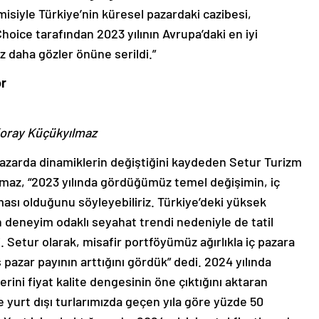
siyle Türkiye’nin küresel pazardaki cazibesi,
hoice tarafından 2023 yılının Avrupa’daki en iyi
z daha gözler önüne serildi.”
or
oray Küçükyılmaz
 pazarda dinamiklerin değiştiğini kaydeden Setur Turizm
maz, “2023 yılında gördüğümüz temel değişimin, iç
ması olduğunu söyleyebiliriz. Türkiye’deki yüksek
deneyim odaklı seyahat trendi nedeniyle de tatil
. Setur olarak, misafir portföyümüz ağırlıkla iç pazara
ş pazar payının arttığını gördük” dedi. 2024 yılında
erini fiyat kalite dengesinin öne çıktığını aktaran
e yurt dışı turlarımızda geçen yıla göre yüzde 50