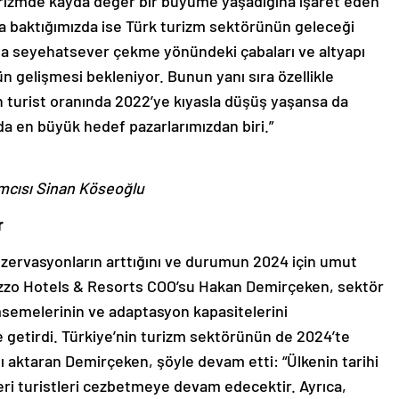
 turizmde kayda değer bir büyüme yaşadığına işaret eden
na baktığımızda ise Türk turizm sektörünün geleceği
la seyehatsever çekme yönündeki çabaları ve altyapı
rün gelişmesi bekleniyor. Bunun yanı sıra özellikle
n turist oranında 2022’ye kıyasla düşüş yaşansa da
da en büyük hedef pazarlarımızdan biri.”
mcısı
Sinan Köseoğlu
r
zervasyonların arttığını ve durumun 2024 için umut
lazzo Hotels & Resorts COO’su Hakan Demirçeken, sektör
imsemelerinin ve adaptasyon kapasitelerini
e getirdi. Türkiye’nin turizm sektörünün de 2024’te
ı aktaran Demirçeken, şöyle devam etti: “Ülkenin tarihi
kleri turistleri cezbetmeye devam edecektir. Ayrıca,