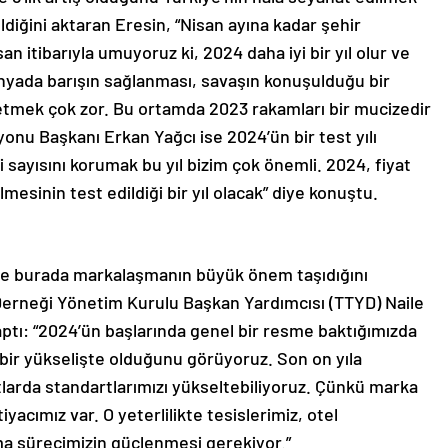
diğini aktaran Eresin, “Nisan ayına kadar şehir
n itibarıyla umuyoruz ki, 2024 daha iyi bir yıl olur ve
ünyada barışın sağlanması, savaşın konuşulduğu bir
etmek çok zor. Bu ortamda 2023 rakamları bir mucizedir
yonu Başkanı Erkan Yağcı ise 2024’ün bir test yılı
i sayısını korumak bu yıl bizim çok önemli. 2024, fiyat
mesinin test edildiği bir yıl olacak” diye konuştu.
 ve burada markalaşmanın büyük önem taşıdığını
Derneği Yönetim Kurulu Başkan Yardımcısı (TTYD) Naile
tı: “2024’ün başlarında genel bir resme baktığımızda
 bir yükselişte olduğunu görüyoruz. Son on yıla
atlarda standartlarımızı yükseltebiliyoruz. Çünkü marka
cımız var. O yeterlilikte tesislerimiz, otel
ma sürecimizin güçlenmesi gerekiyor.”