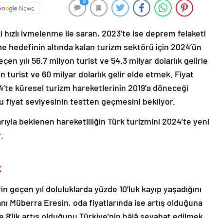
0
News
ki hızlı ivmelenme ile saran, 2023’te ise deprem felaketi
me hedefinin altında kalan turizm sektörü için 2024’ün
en yılı 56.7 milyon turist ve 54.3 milyar dolarlık gelirle
turist ve 60 milyar dolarlık gelir elde etmek. Fiyat
4’te küresel turizm hareketlerinin 2019’a döneceği
ğu fiyat seviyesinin testten geçmesini bekliyor.
barıyla beklenen hareketliliğin Türk turizmini 2024’te yeni
.
K
in geçen yıl doluluklarda yüzde 10’luk kayıp yaşadığını
anı Müberra Eresin, oda fiyatlarında ise artış olduğuna
zde 8’lik artış olduğunu Türkiye’nin hâlâ seyahat edilmek