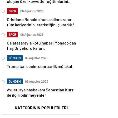
oluşan özel kuvvetler eğitimlerini
başlattı.
SPOR
06 Ağustos 2026
Cristiano Ronaldo’nun akıllara zarar
tüm kariyerinin istatistiğini çıkardık !
SPOR
06 Ağustos 2026
Galatasaray’a kötü haber! Monaco’dan
flaş Onyekuru kararı.
GÜNDEM
06 Ağustos 2026
Trump’tan seçim sonrası ilk mülakat
GÜNDEM
06 Ağustos 2026
Avusturya başbakanı Sebastian Kurz
ile ilgili bilinmeyenler
KATEGORİNİN POPÜLERLERİ