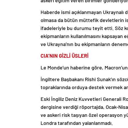
askeri eğitim veren birimler gönderiyor
Haberde ismi açıklanmayan Ukraynalı di
olmasa da bütün müttefik devletlerin is
ifadeleriyle bu durumu teyit etti. Söz
ekipmanların kullanılmasını kapsayan eğ
ve Ukrayna’nın bu ekipmanların deneme
CIA’NIN GİZLİ ÜSLERİ
Le Monde’un haberine göre, Macron’un aç
İngiltere Başbakanı Rishi Sunak’ın söz
topraklarında orduya destek vermek ama
Eski İngiliz Deniz Kuvvetleri General
dergisine verdiği röportajda, Ocak-Nisa
ve askeri risk taşıyan özel operasyon 
Londra tarafından yalanlanmadı.