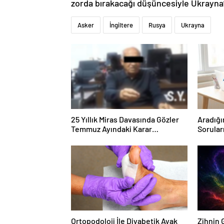
zorda bırakacağı düşüncesiyle Ukrayna’ya
Asker
İngiltere
Rusya
Ukrayna
25 Yıllık Miras Davasında Gözler
Aradığı
Temmuz Ayındaki Karar
Sorular
Duruşmasına Çevrildi
Forumu
Ortopodoloji İle Diyabetik Ayak
Zihnin G