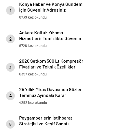
Konya Haber ve Konya Gündem
İçin Güvenilir Adresiniz
1
6739 kez okundu
Ankara Koltuk Yıkama
Hizmetleri: Temizlikte Güvenin
2
Adresi
6726 kez okundu
2026 Setkom 500 Lt Kompresör
Fiyatları ve Teknik Özellikleri
3
6397 kez okundu
25 Yıllık Miras Davasında Gözler
Temmuz Ayındaki Karar
4
Duruşmasına Çevrildi
4282 kez okundu
Peygamberlerin İstihbarat
Stratejisi ve Keşif Sanatı
5