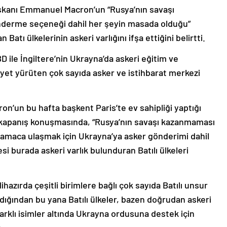
kanı Emmanuel Macron’un “Rusya’nın savaşı
nderme seçeneği dahil her şeyin masada olduğu”
atı ülkelerinin askeri varlığını ifşa ettiğini belirtti.
ile İngiltere’nin Ukrayna’da askeri eğitim ve
liyet yürüten çok sayıda asker ve istihbarat merkezi
un bu hafta başkent Paris’te ev sahipliği yaptığı
 kapanış konuşmasında, “Rusya’nın savaşı kazanmaması
u amaca ulaşmak için Ukrayna’ya asker gönderimi dahil
 burada askeri varlık bulunduran Batılı ülkeleri
azırda çeşitli birimlere bağlı çok sayıda Batılı unsur
ığından bu yana Batılı ülkeler, bazen doğrudan askeri
rklı isimler altında Ukrayna ordusuna destek için