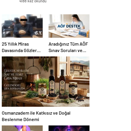
4188 kez okundu
25 Yıllık Miras
Aradığınız Tüm AÖF
Davasında Gözler
Sınav Soruları ve
Temmuz Ayındaki
Canlı Açıköğretim
Karar Duruşmasına
Forumu Burada
Çevrildi
Osmanzadem ile Katkısız ve Doğal
Beslenme Dönemi