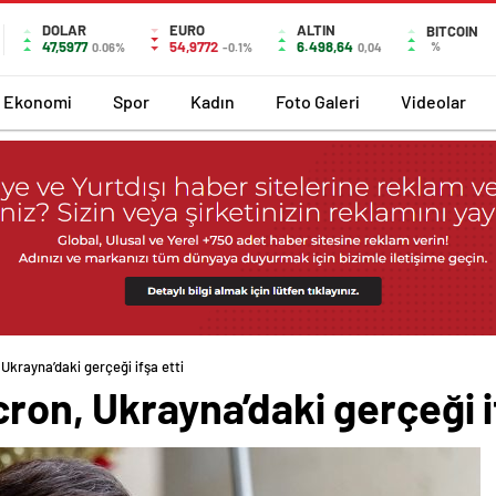
DOLAR
EURO
ALTIN
BITCOIN
47,5977
54,9772
6.498,64
%
0.06%
-0.1%
0,04
Ekonomi
Spor
Kadın
Foto Galeri
Videolar
 Ukrayna’daki gerçeği ifşa etti
cron, Ukrayna’daki gerçeği i