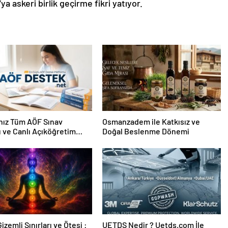
 askeri birlik geçirme fikri yatıyor.
nız Tüm AÖF Sınav
Osmanzadem ile Katkısız ve
ı ve Canlı Açıköğretim
Doğal Beslenme Dönemi
 Burada
izemli Sınırları ve Ötesi :
UETDS Nedir ? Uetds.com İle