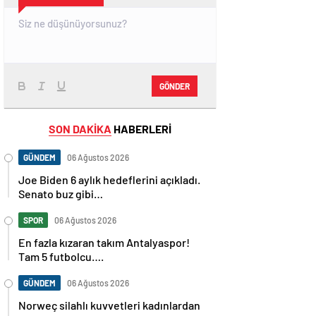
GÖNDER
SON DAKİKA
HABERLERİ
GÜNDEM
06 Ağustos 2026
Joe Biden 6 aylık hedeflerini açıkladı.
Senato buz gibi…
SPOR
06 Ağustos 2026
En fazla kızaran takım Antalyaspor!
Tam 5 futbolcu….
GÜNDEM
06 Ağustos 2026
Norweç silahlı kuvvetleri kadınlardan