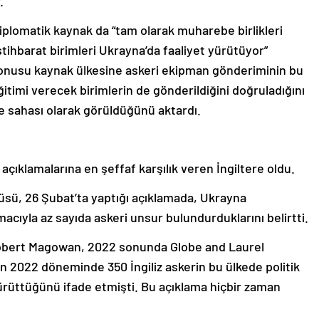
.
plomatik kaynak da “tam olarak muharebe birlikleri
tihbarat birimleri Ukrayna’da faaliyet yürütüyor”
 konusu kaynak ülkesine askeri ekipman gönderiminin bu
itimi verecek birimlerin de gönderildiğini doğruladığını
 sahası olarak görüldüğünü aktardı.
ıklamalarına en şeffaf karşılık veren İngiltere oldu.
cüsü, 26 Şubat’ta yaptığı açıklamada, Ukrayna
cıyla az sayıda askeri unsur bulundurduklarını belirtti.
i Robert Magowan, 2022 sonunda Globe and Laurel
n 2022 döneminde 350 İngiliz askerin bu ülkede politik
yürüttüğünü ifade etmişti. Bu açıklama hiçbir zaman