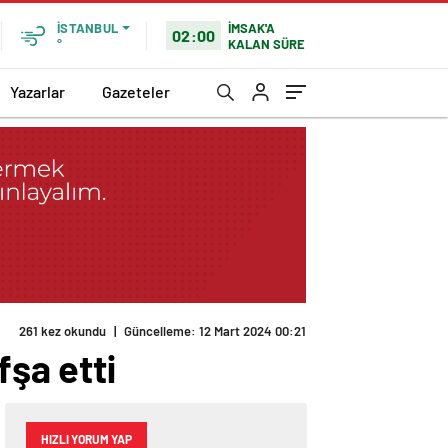
İMSAK'A
İSTANBUL
02:00
KALAN SÜRE
°
Yazarlar
Gazeteler
261 kez okundu
|
Güncelleme: 12 Mart 2024 00:21
fşa etti
HIZLI YORUM YAP