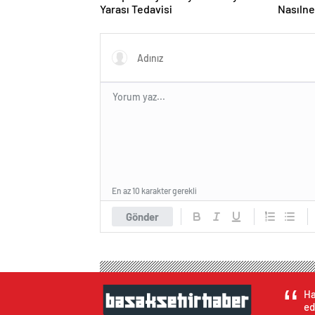
Yarası Tedavisi
Nasılne
En az 10 karakter gerekli
Gönder
Ha
ed