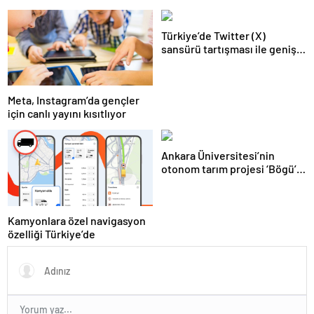
Android’de geldi
kişiselleştirme imkanı sunan
yeni araçlarını duyurdu
Türkiye’de Twitter (X)
sansürü tartışması ile geniş
bir kesim BlueSky’a yöneldi!
Meta, Instagram’da gençler
için canlı yayını kısıtlıyor
Ankara Üniversitesi’nin
otonom tarım projesi ‘Bögü’,
çığır açacak
Kamyonlara özel navigasyon
özelliği Türkiye’de