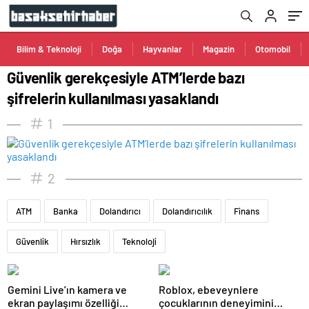
Bilim & Teknoloji
Doğa
Hayvanlar
Magazin
Otomobil
Güvenlik gerekçesiyle ATM’lerde bazı
şifrelerin kullanılması yasaklandı
1
2
ATM
Banka
Dolandırıcı
Dolandırıcılık
Finans
Güvenlik
Hırsızlık
Teknoloji
Gemini Live’ın kamera ve
Roblox, ebeveynlere
ekran paylaşımı özelliği
çocuklarının deneyimini