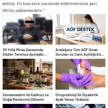
iletiniz. En kısa süre içerisinde bildirimlerinize geri
dönüş sağlanılacaktır.”
25 Yıllık Miras Davasında
Aradığınız Tüm AÖF Sınav
Gözler Temmuz Ayındaki
Soruları ve Canlı Açıköğretim
Karar Duruşmasına Çevrildi
Forumu Burada
Osmanzadem ile Katkısız ve
Ortopodoloji İle Diyabetik
Doğal Beslenme Dönemi
Ayak Yarası Tedavisi