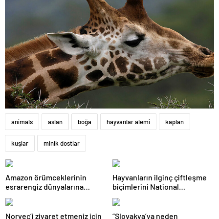
animals
aslan
boğa
hayvanlar alemi
kaplan
kuşlar
minik dostlar
Amazon örümceklerinin
Hayvanların ilginç çiftleşme
esrarengiz dünyalarına
biçimlerini National
gitmeye hazır olun.
Geographic görüntüledi.
Norveç’i ziyaret etmeniz için
“Slovakya’ya neden