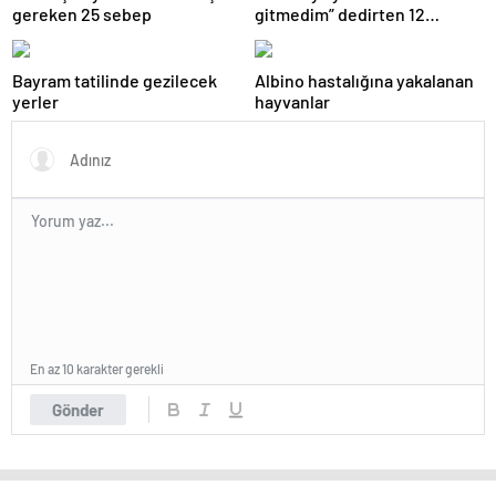
gereken 25 sebep
gitmedim” dedirten 12
fotoğraf
Bayram tatilinde gezilecek
Albino hastalığına yakalanan
yerler
hayvanlar
En az 10 karakter gerekli
Gönder