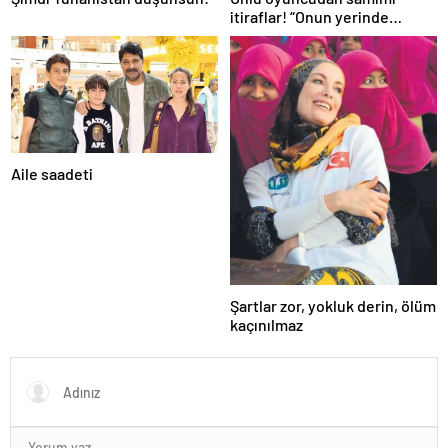
itiraflar! “Onun yerinde
olsaydım diye çok düşündüm”
Aile saadeti
Şartlar zor, yokluk derin, ölüm
kaçınılmaz