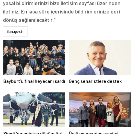
yasal bildirimlerinizi bize iletişim sayfası üzerinden
iletiniz. En kısa süre içerisinde bildirimlerinize geri
dönüş sağlanılacaktır.”
ilan.gov.tr
Bayburt’u final heyecanı sardı
Genç senaristlere destek
Şimdi Yunanistan düşünsün!
Ünlü oyuncudan samimi