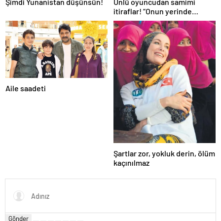
Şimdi Yunanistan düşünsün!
Ünlü oyuncudan samimi
itiraflar! “Onun yerinde
olsaydım diye çok düşündüm”
Aile saadeti
Şartlar zor, yokluk derin, ölüm
kaçınılmaz
Gönder