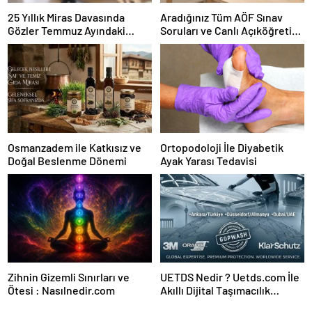
25 Yıllık Miras Davasında
Aradığınız Tüm AÖF Sınav
Gözler Temmuz Ayındaki
Soruları ve Canlı Açıköğretim
Karar Duruşmasına Çevrildi
Forumu Burada
Osmanzadem ile Katkısız ve
Ortopodoloji İle Diyabetik
Doğal Beslenme Dönemi
Ayak Yarası Tedavisi
Zihnin Gizemli Sınırları ve
UETDS Nedir ? Uetds.com İle
Ötesi : Nasılnedir.com
Akıllı Dijital Taşımacılık
Yazılımı