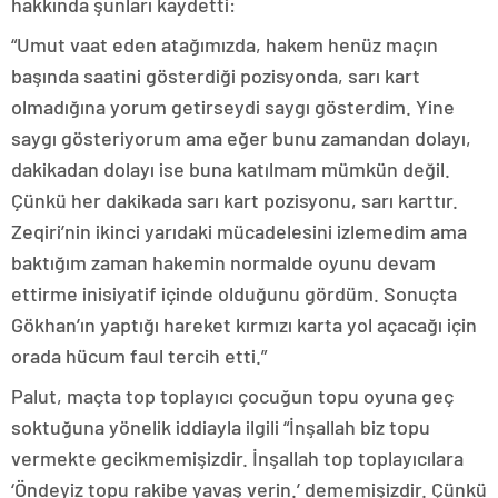
hakkında şunları kaydetti:
“Umut vaat eden atağımızda, hakem henüz maçın
başında saatini gösterdiği pozisyonda, sarı kart
olmadığına yorum getirseydi saygı gösterdim. Yine
saygı gösteriyorum ama eğer bunu zamandan dolayı,
dakikadan dolayı ise buna katılmam mümkün değil.
Çünkü her dakikada sarı kart pozisyonu, sarı karttır.
Zeqiri’nin ikinci yarıdaki mücadelesini izlemedim ama
baktığım zaman hakemin normalde oyunu devam
ettirme inisiyatif içinde olduğunu gördüm. Sonuçta
Gökhan’ın yaptığı hareket kırmızı karta yol açacağı için
orada hücum faul tercih etti.”
Palut, maçta top toplayıcı çocuğun topu oyuna geç
soktuğuna yönelik iddiayla ilgili “İnşallah biz topu
vermekte gecikmemişizdir. İnşallah top toplayıcılara
‘Öndeyiz topu rakibe yavaş verin.’ dememişizdir. Çünkü