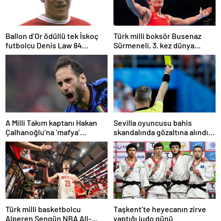
Ballon d’Or ödüllü tek İskoç
Türk milli boksör Busenaz
futbolcu Denis Law 84
Sürmeneli, 3. kez dünya
yaşında öldü
şampiyonu oldu
A Milli Takım kaptanı Hakan
Sevilla oyuncusu bahis
Çalhanoğlu’na ‘mafya’
skandalında gözaltına alındı:
soruşturmasında ceza
Son dakikalarda sarı kart
görmüş
Türk milli basketbolcu
Taşkent’te heyecanın zirve
Alperen Şengün NBA All-
yaptığı judo günü