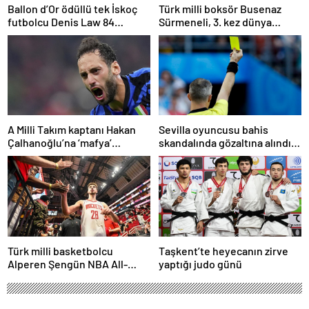
Ballon d’Or ödüllü tek İskoç
Türk milli boksör Busenaz
futbolcu Denis Law 84
Sürmeneli, 3. kez dünya
yaşında öldü
şampiyonu oldu
A Milli Takım kaptanı Hakan
Sevilla oyuncusu bahis
Çalhanoğlu’na ‘mafya’
skandalında gözaltına alındı:
soruşturmasında ceza
Son dakikalarda sarı kart
görmüş
Türk milli basketbolcu
Taşkent’te heyecanın zirve
Alperen Şengün NBA All-
yaptığı judo günü
Star’a seçildi