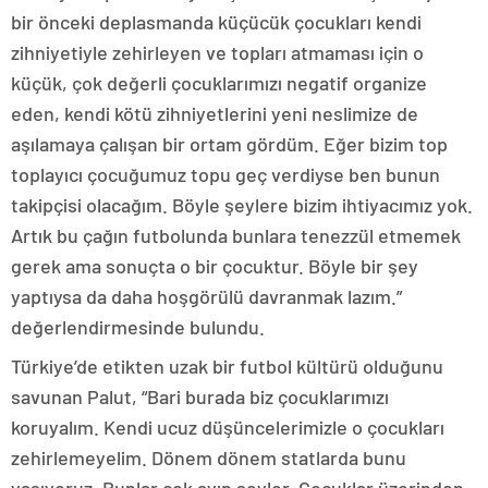
bir önceki deplasmanda küçücük çocukları kendi
zihniyetiyle zehirleyen ve topları atmaması için o
küçük, çok değerli çocuklarımızı negatif organize
eden, kendi kötü zihniyetlerini yeni neslimize de
aşılamaya çalışan bir ortam gördüm. Eğer bizim top
toplayıcı çocuğumuz topu geç verdiyse ben bunun
takipçisi olacağım. Böyle şeylere bizim ihtiyacımız yok.
Artık bu çağın futbolunda bunlara tenezzül etmemek
gerek ama sonuçta o bir çocuktur. Böyle bir şey
yaptıysa da daha hoşgörülü davranmak lazım.”
değerlendirmesinde bulundu.
Türkiye’de etikten uzak bir futbol kültürü olduğunu
savunan Palut, “Bari burada biz çocuklarımızı
koruyalım. Kendi ucuz düşüncelerimizle o çocukları
zehirlemeyelim. Dönem dönem statlarda bunu
yaşıyoruz. Bunlar çok ayıp şeyler. Çocuklar üzerinden