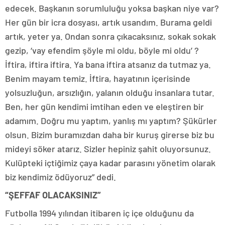
edecek. Başkanın sorumluluğu yoksa başkan niye var?
Her gün bir icra dosyası, artık usandım. Burama geldi
artık, yeter ya. Ondan sonra çıkacaksınız, sokak sokak
gezip, ‘vay efendim şöyle mi oldu, böyle mi oldu’ ?
İftira, iftira iftira. Ya bana iftira atsanız da tutmaz ya.
Benim mayam temiz. İftira, hayatının içerisinde
yolsuzluğun, arsızlığın, yalanın olduğu insanlara tutar.
Ben, her gün kendimi imtihan eden ve eleştiren bir
adamım. Doğru mu yaptım, yanlış mı yaptım? Şükürler
olsun. Bizim buramızdan daha bir kuruş girerse biz bu
mideyi söker atarız. Sizler hepiniz şahit oluyorsunuz.
Kulüpteki içtiğimiz çaya kadar parasını yönetim olarak
biz kendimiz ödüyoruz” dedi.
“ŞEFFAF OLACAKSINIZ”
Futbolla 1994 yılından itibaren iç içe olduğunu da