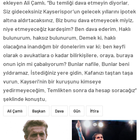
ekleyen Ali Çamlı, “Bu temliği dava etmeyin diyorlar.
Siz gideceksiniz Kayserispor’un gelecek yıllarını ipotek
altına aldırtacaksınız. Biz bunu dava etmeyecek miyiz,
niye etmeyeceğiz kardeşim? Ben dava ederim. Haklı
bulunurum, haksız bulunurum. Demek ki, haklı
olacağına inandığım bir donelerim var ki; ben keyfi
olarak o avukatlara o kadar bilirkişilere, oraya, buraya
onun için mi çabalıyorum? Bunlar nafile. Bunlar beni
yıldıramaz. İstediğiniz yere gidin. Kafanızı taştan taşa
vurun. Kayseri’nin bir kuruşunu kimseye
yedirmeyeceğim. Temlikten sonra da hesap soracağız”
şeklinde konuştu.
Ali Çamlı
Başkan
Dava
Gün
İftira