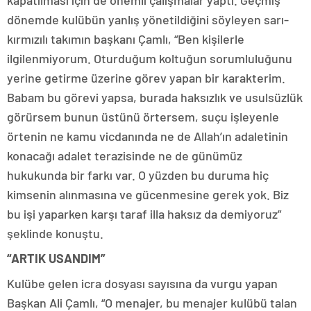
kapatılması için de önemli çalışmalar yaptı. Geçmiş
dönemde kulübün yanlış yönetildiğini söyleyen sarı-
kırmızılı takımın başkanı Çamlı, “Ben kişilerle
ilgilenmiyorum. Oturduğum koltuğun sorumluluğunu
yerine getirme üzerine görev yapan bir karakterim.
Babam bu görevi yapsa, burada haksızlık ve usulsüzlük
görürsem bunun üstünü örtersem, suçu işleyenle
örtenin ne kamu vicdanında ne de Allah’ın adaletinin
konacağı adalet terazisinde ne de günümüz
hukukunda bir farkı var. O yüzden bu duruma hiç
kimsenin alınmasına ve gücenmesine gerek yok. Biz
bu işi yaparken karşı taraf illa haksız da demiyoruz”
şeklinde konuştu.
“ARTIK USANDIM”
Kulübe gelen icra dosyası sayısına da vurgu yapan
Başkan Ali Çamlı, “O menajer, bu menajer kulübü talan