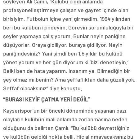
söyleyen Ali Çamlı, “Kulübü ciddi anlamda
profesyonelleştirmeye çalışan ve gayret içinde olan
birisiyim. Futbolun içine yeni girmedim. 1994 yılından
beri bu kulübün içindeyim. Görevin sorumluluğuyla bir
şeyler yapmaya çalışıyorum. Bunlar neyin paniğine
düşüyorlar. Oraya gidiliyor, buraya gidiliyor. Neyin
paniğindesiniz? Yani şimdi ben 1.5 yıldır bu kulübü
yönetiyorum ve her gün diyorum ki ‘bizi denetleyin.’
Belki ben de hata yaparım, insanım ya. Bilmediğin bir
şey olmaz mı benim? Ama şeffaflıktan daha güzeli yok.
Şeffaf olacaksınız” diye konuştu.
“BURASI KEYİF ÇATMA YERİ DEĞİL”
Kayserispor’un bir önceki döneminde yaşanan bazı
olayların kulübün mali anlamda zorlanmasına neden
olduğunu da belirten Çamlı, “Bu kulübü devrettiğiniz
ve kulübün geldiği nokta belli. Hiç alınmayacaksınız bu