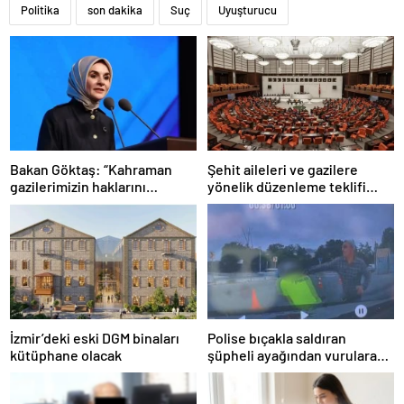
Politika
son dakika
Suç
Uyuşturucu
Bakan Göktaş: “Kahraman
Şehit aileleri ve gazilere
gazilerimizin haklarını
yönelik düzenleme teklifi
güçlendiren yeni bir dönemin
Meclis’te kabul edildi
kapılarını aralıyoruz”
İzmir’deki eski DGM binaları
Polise bıçakla saldıran
kütüphane olacak
şüpheli ayağından vurularak
yakalandı