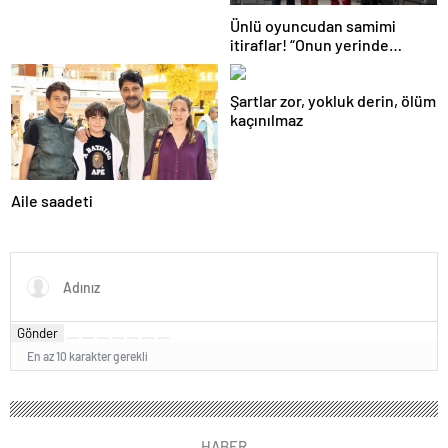
Ünlü oyuncudan samimi
itiraflar! “Onun yerinde
olsaydım diye çok düşündüm”
Şartlar zor, yokluk derin, ölüm
kaçınılmaz
Aile saadeti
Gönder
En az 10 karakter gerekli
HABER