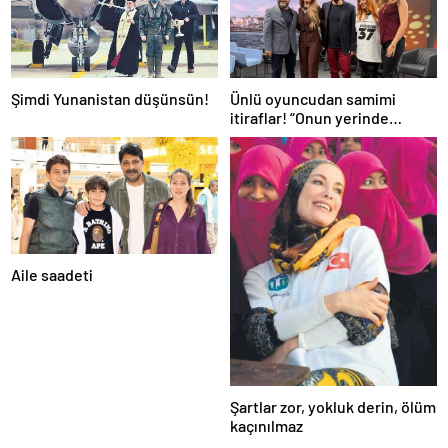
Şimdi Yunanistan düşünsün!
Ünlü oyuncudan samimi
itiraflar! “Onun yerinde
olsaydım diye çok düşündüm”
Aile saadeti
Şartlar zor, yokluk derin, ölüm
kaçınılmaz