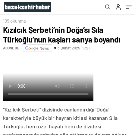
109 okunma
Kızılcık Şerbeti’nin Doğa’sı Sıla
Türkoğlu’nun kaşları sarıya boyandı
3 Şubat 2025 15:21
ABONE OL
News
“Kızılcık Şerbeti” dizisinde canlandırdığı ‘Doğa’
karakteriyle büyük bir hayran kitlesi kazanan Sıla
Türkoğlu, hem özel hayatı hem de dizideki
performansıyla adından söz ettirmeye devam ediyor.