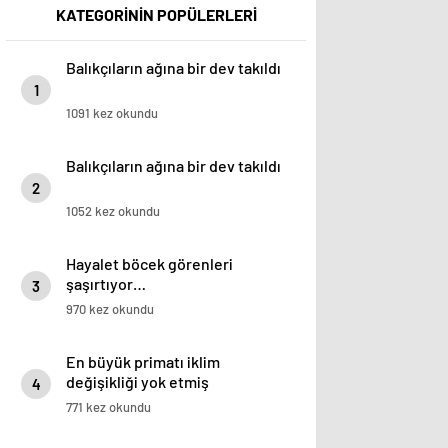
KATEGORİNİN POPÜLERLERİ
Balıkçıların ağına bir dev takıldı
1
1091 kez okundu
Balıkçıların ağına bir dev takıldı
2
1052 kez okundu
Hayalet böcek görenleri
şaşırtıyor…
3
970 kez okundu
En büyük primatı iklim
değişikliği yok etmiş
4
771 kez okundu