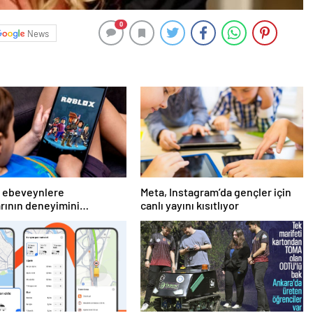
0
News
, ebeveynlere
Meta, Instagram’da gençler için
rının deneyimini
canlı yayını kısıtlıyor
leştirme imkanı sunan yeni
ını duyurdu