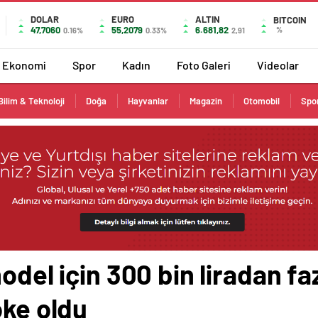
DOLAR
EURO
ALTIN
BITCOIN
47,7060
55,2079
6.681,82
%
0.16%
0.33%
2,91
Ekonomi
Spor
Kadın
Foto Galeri
Videolar
Bilim & Teknoloji
Doğa
Hayvanlar
Magazin
Otomobil
Spo
odel için 300 bin liradan fa
oke oldu