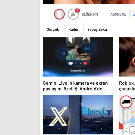
0
BEĞENDİM
ABONE OL
Gerçek
Kadın
Yapay Zekâ
Gemini Live’ın kamera ve ekran
Roblox
paylaşımı özelliği Android’de
çocukla
geldi
kişisel
araçlar