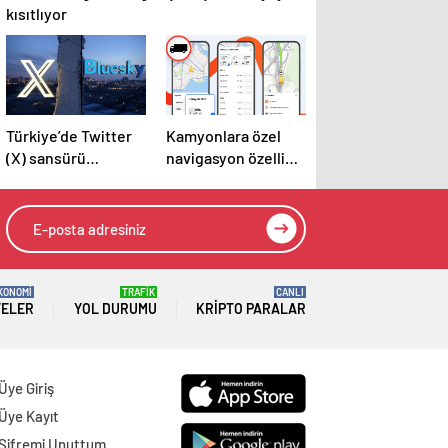
kısıtlıyor
Türkiye’de Twitter
Kamyonlara özel
(X) sansürü
navigasyon özelliği
tartışması ile geniş
Türkiye’de
bir kesim BlueSky’a
yöneldi!
KONOMİ
TRAFİK
CANLI
TELER
YOL DURUMU
KRIPTO PARALAR
Üye Giriş
Üye Kayıt
Şifremi Unuttum