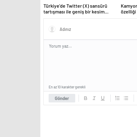
Türkiye’de Twitter (X) sansürü
Kamyon
tartışması ile geniş bir kesim
özelliği
BlueSky’a yöneldi!
En az 10 karakter gerekli
Gönder