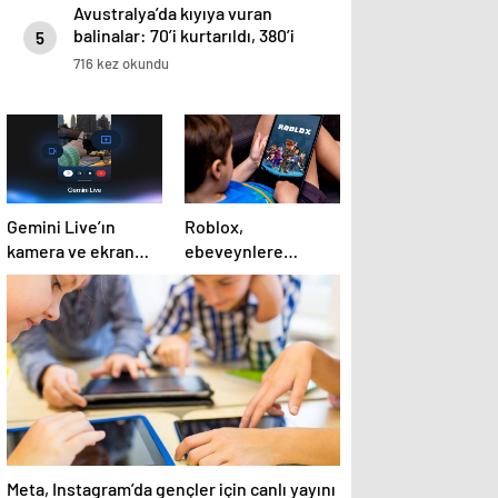
Avustralya’da kıyıya vuran
balinalar: 70’i kurtarıldı, 380’i
5
öldü
716 kez okundu
Gemini Live’ın
Roblox,
kamera ve ekran
ebeveynlere
paylaşımı özelliği
çocuklarının
Android’de geldi
deneyimini
kişiselleştirme
imkanı sunan yeni
araçlarını duyurdu
Meta, Instagram’da gençler için canlı yayını