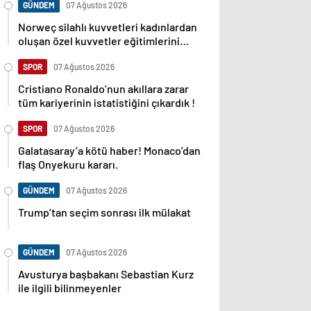
GÜNDEM
07 Ağustos 2026
Norweç silahlı kuvvetleri kadınlardan
oluşan özel kuvvetler eğitimlerini
başlattı.
SPOR
07 Ağustos 2026
Cristiano Ronaldo’nun akıllara zarar
tüm kariyerinin istatistiğini çıkardık !
SPOR
07 Ağustos 2026
Galatasaray’a kötü haber! Monaco’dan
flaş Onyekuru kararı.
GÜNDEM
07 Ağustos 2026
Trump’tan seçim sonrası ilk mülakat
GÜNDEM
07 Ağustos 2026
Avusturya başbakanı Sebastian Kurz
ile ilgili bilinmeyenler