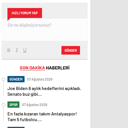
HIZLI YORUM YAP
GÖNDER
SON DAKİKA
HABERLERİ
GÜNDEM
07 Ağustos 2026
Joe Biden 6 aylık hedeflerini açıkladı.
Senato buz gibi…
SPOR
07 Ağustos 2026
En fazla kızaran takım Antalyaspor!
Tam 5 futbolcu….