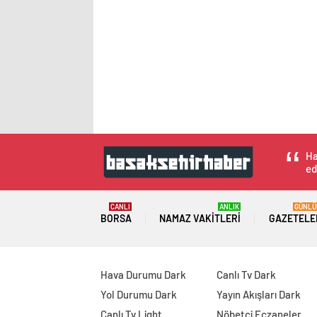
Ha
ed
CANLI
ANLIK
GÜNLÜ
BORSA
NAMAZ VAKITLERI
GAZETELE
Hava Durumu Dark
Canlı Tv Dark
Yol Durumu Dark
Yayın Akışları Dark
Canlı Tv Light
Nöbetçi Eczaneler