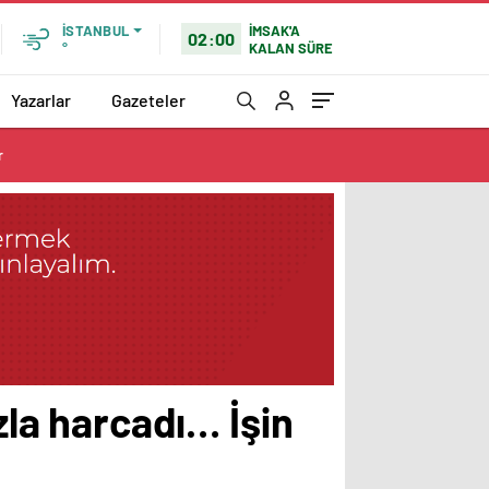
İMSAK'A
İSTANBUL
02:00
KALAN SÜRE
°
Yazarlar
Gazeteler
r
zla harcadı… İşin