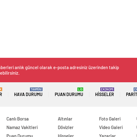
berleri anlık güncel olarak e-posta adresiniz üzerinden takip
ebilirsiniz.
K
TAHMİNİ
LİG
EKONOMİ
E
R
HAVA DURUMU
PUAN DURUMU
HISSELER
PARI
Canlı Borsa
Altınlar
Foto Galeri
Namaz Vakitleri
Dövizler
Video Galeri
Puan Durumu
Hisseler
Yazarlar