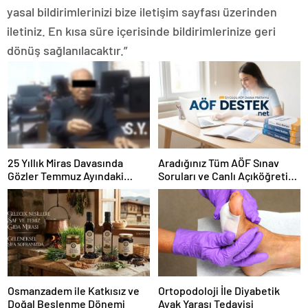
yasal bildirimlerinizi bize iletişim sayfası üzerinden
iletiniz. En kısa süre içerisinde bildirimlerinize geri
dönüş sağlanılacaktır.”
25 Yıllık Miras Davasında
Aradığınız Tüm AÖF Sınav
Gözler Temmuz Ayındaki
Soruları ve Canlı Açıköğretim
Karar Duruşmasına Çevrildi
Forumu Burada
Osmanzadem ile Katkısız ve
Ortopodoloji İle Diyabetik
Doğal Beslenme Dönemi
Ayak Yarası Tedavisi