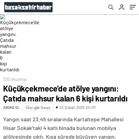
120 okunma
Küçükçekmece’de atölye yangını:
Çatıda mahsur kalan 6 kişi kurtarıldı
23 Şubat 2025 20:07
ABONE OL
News
Yangın saat 23.45 sıralarında Kartaltepe Mahallesi
Hisar Sokak’taki 4 katlı binada bulunan mobilya
atölyesinde çıktı. Kısa sürede büyüyen yangın,