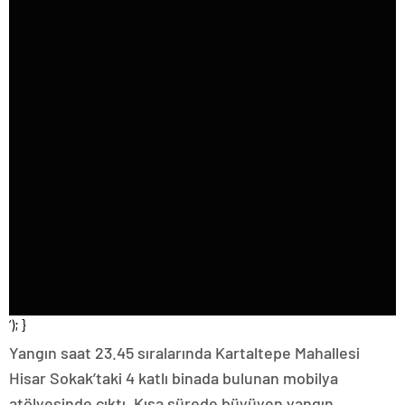
‘); }
Yangın saat 23.45 sıralarında Kartaltepe Mahallesi
Hisar Sokak’taki 4 katlı binada bulunan mobilya
atölyesinde çıktı. Kısa sürede büyüyen yangın,