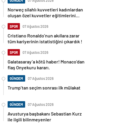
GÜNDEM
07 Ağustos 2026
Norweç silahlı kuvvetleri kadınlardan
oluşan özel kuvvetler eğitimlerini
başlattı.
SPOR
07 Ağustos 2026
Cristiano Ronaldo’nun akıllara zarar
tüm kariyerinin istatistiğini çıkardık !
SPOR
07 Ağustos 2026
Galatasaray’a kötü haber! Monaco’dan
flaş Onyekuru kararı.
GÜNDEM
07 Ağustos 2026
Trump’tan seçim sonrası ilk mülakat
GÜNDEM
07 Ağustos 2026
Avusturya başbakanı Sebastian Kurz
ile ilgili bilinmeyenler