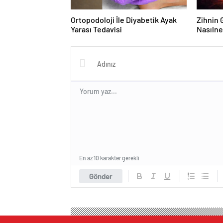
Ortopodoloji İle Diyabetik Ayak
Zihnin G
Yarası Tedavisi
Nasılne
En az 10 karakter gerekli
Gönder