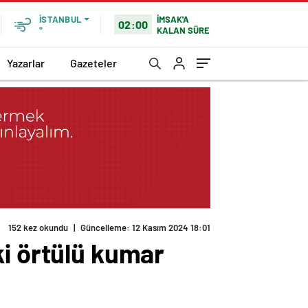
İMSAK'A
İSTANBUL
02:00
KALAN SÜRE
°
Yazarlar
Gazeteler
152 kez okundu
|
Güncelleme: 12 Kasım 2024 18:01
ki örtülü kumar