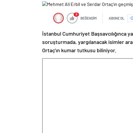
0
BEĞENDİM
ABONE OL
İstanbul Cumhuriyet Başsavcılığınca yas
soruşturmada, yargılanacak isimler aras
Ortaç’ın kumar tutkusu biliniyor.