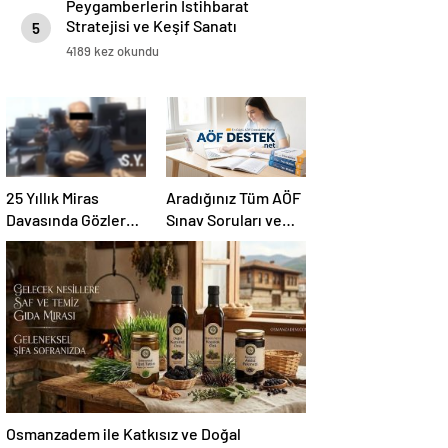
Peygamberlerin İstihbarat
Stratejisi ve Keşif Sanatı
5
4189 kez okundu
25 Yıllık Miras
Aradığınız Tüm AÖF
Davasında Gözler
Sınav Soruları ve
Temmuz Ayındaki
Canlı Açıköğretim
Karar Duruşmasına
Forumu Burada
Çevrildi
Osmanzadem ile Katkısız ve Doğal