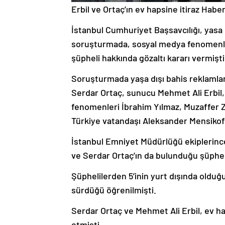
Erbil ve Ortaç’ın ev hapsine itiraz
Haber
İstanbul Cumhuriyet Başsavcılığı, yasa d
soruşturmada, sosyal medya fenomenler
şüpheli hakkında gözaltı kararı vermişti
Soruşturmada yaşa dışı bahis reklamların
Serdar Ortaç, sunucu Mehmet Ali Erbil
fenomenleri İbrahim Yılmaz, Muzaffer 
Türkiye vatandaşı Aleksander Mensikof’
İstanbul Emniyet Müdürlüğü ekiplerinc
ve Serdar Ortaç’ın da bulunduğu şüphelil
Şüphelilerden 5’inin yurt dışında olduğu
sürdüğü öğrenilmişti.
Serdar Ortaç ve Mehmet Ali Erbil, ev hap
etmişti.