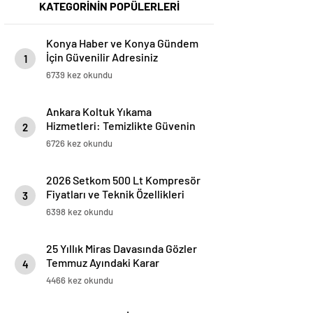
KATEGORİNİN POPÜLERLERİ
Konya Haber ve Konya Gündem
İçin Güvenilir Adresiniz
1
6739 kez okundu
Ankara Koltuk Yıkama
Hizmetleri: Temizlikte Güvenin
2
Adresi
6726 kez okundu
2026 Setkom 500 Lt Kompresör
Fiyatları ve Teknik Özellikleri
3
6398 kez okundu
25 Yıllık Miras Davasında Gözler
Temmuz Ayındaki Karar
4
Duruşmasına Çevrildi
4466 kez okundu