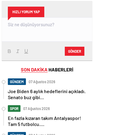
HIZLI YORUM YAP
GÖNDER
SON DAKİKA
HABERLERİ
GÜNDEM
07 Ağustos 2026
Joe Biden 6 aylık hedeflerini açıkladı.
Senato buz gibi…
SPOR
07 Ağustos 2026
En fazla kızaran takım Antalyaspor!
Tam 5 futbolcu….