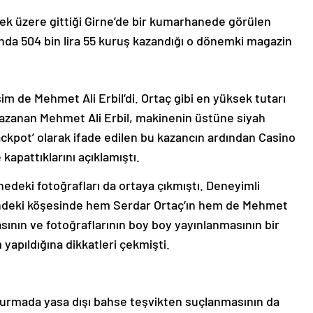
mek üzere gittiği Girne’de bir kumarhanede görülen
ığında 504 bin lira 55 kuruş kazandığı o dönemki magazin
im de Mehmet Ali Erbil’di. Ortaç gibi en yüksek tutarı
) kazanan Mehmet Ali Erbil, makinenin üstüne siyah
ackpot’ olarak ifade edilen bu kazancın ardından Casino
 kapattıklarını açıklamıştı.
nedeki fotoğrafları da ortaya çıkmıştı. Deneyimli
ndeki köşesinde hem Serdar Ortaç’ın hem de Mehmet
ının ve fotoğraflarının boy boy yayınlanmasının bir
yapıldığına dikkatleri çekmişti.
uşturmada yasa dışı bahse teşvikten suçlanmasının da