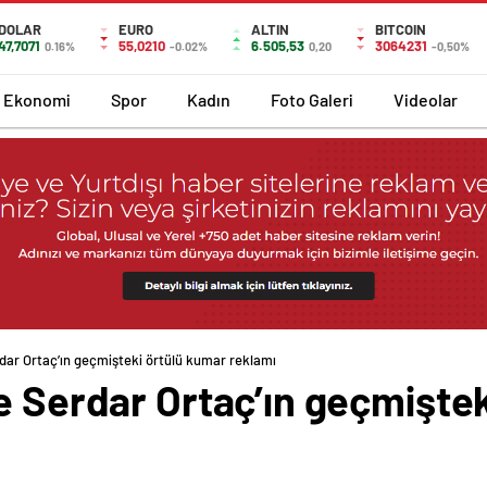
DOLAR
EURO
ALTIN
BITCOIN
47,7071
55,0210
6.505,53
3064231
0.16%
-0.02%
0,20
-0,50%
Ekonomi
Spor
Kadın
Foto Galeri
Videolar
rdar Ortaç’ın geçmişteki örtülü kumar reklamı
e Serdar Ortaç’ın geçmişte