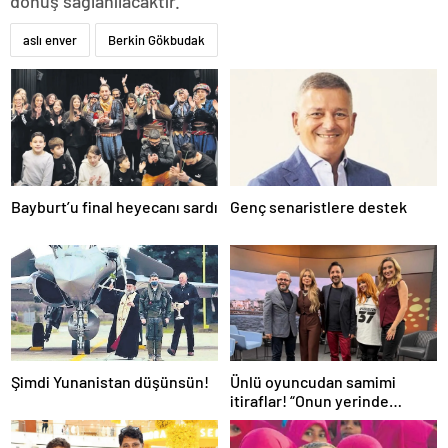
dönüş sağlanılacaktır.”
aslı enver
Berkin Gökbudak
Bayburt’u final heyecanı sardı
Genç senaristlere destek
Şimdi Yunanistan düşünsün!
Ünlü oyuncudan samimi
itiraflar! “Onun yerinde
olsaydım diye çok düşündüm”